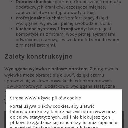
Domowe kuchnie
: eliminuje konieczność montażu
dodatkowych kraników; oszczędza miejsce;
zapewnia łatwy dostęp do wody pitnej.
Profesjonalne kuchnie
: komfort pracy dzięki
wyciąganej wylewce i pełnej swobodzie ruchu.
Kuchenne systemy filtracji wody
: bateria jest
kompatybilna z filtrami wody pitnej, systemami
odwróconej osmozy, i wszelkimi filtrami do wody
z mineralizatorami.
Zalety konstrukcyjne
Wyciągana wylewka z pełnym obrotem
. Zintegrowana
o
wylewka może obracać się o 360
, dzięki czemu
sprawdzi się w zlewozmywakach jednokomorowych
i dwukomorowych. Dodatkowo, wyciągana elastyczna
końcówka ułatwia codzienne czynności w kuchni, takie
jak napełnianie wysokich i dużych naczyń, płukanie
Strona WWW używa plików cookie
warzyw i owoców czy mycie komory zlewozmywaka.
Portal używa plików cookies, aby ułatwić
Internautom korzystanie z naszych stron www oraz
do celów statystycznych. Jeśli nie blokujesz tych
plików, to zgadzasz się na ich użycie oraz zapisanie
w pamięci Twojego komputera lub innego