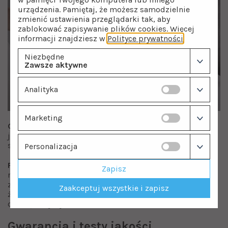
urządzenia. Pamiętaj, że możesz samodzielnie
zmienić ustawienia przeglądarki tak, aby
zablokować zapisywanie plików cookies. Więcej
informacji znajdziesz w
Polityce prywatności
.
Niezbędne
Zawsze aktywne
Analityka
Marketing
Cermiczna głowica
. Wewnątrz zastosowano wysokiej
jakości ceramiczne głowice, które odpowiadają za
szczelność oraz płynne sterowanie strumieniem wody.
Personalizacja
Perlatory
. Bateria posiada perlatory, służące do
Zapisz
napowietrzania strumienia wody (mieszania wody
z powietrzem). Zastosowanie tych drobnych sit sprawia,
Zaakceptuj wszystkie i zapisz
że przepływ jest odpowiednio dostosowany i znacznie
oszczędniejszy.
Gwarancja i testy jakości