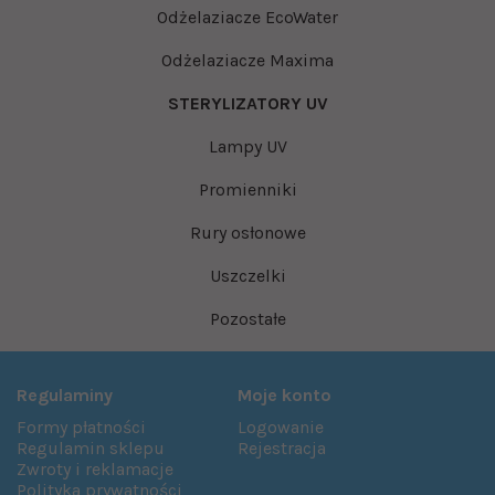
Odżelaziacze EcoWater
Odżelaziacze Maxima
STERYLIZATORY UV
Lampy UV
Promienniki
Rury osłonowe
Uszczelki
Pozostałe
Regulaminy
Moje konto
Formy płatności
Logowanie
Regulamin sklepu
Rejestracja
Zwroty i reklamacje
Polityka prywatności