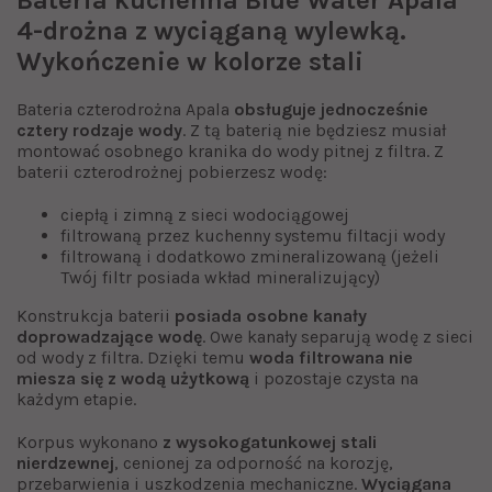
4-drożna z wyciąganą wylewką.
Wykończenie w kolorze stali
Bateria czterodrożna Apala
obsługuje jednocześnie
cztery rodzaje wody
. Z tą baterią nie będziesz musiał
montować osobnego kranika do wody pitnej z filtra. Z
baterii czterodrożnej pobierzesz wodę:
ciepłą i zimną z sieci wodociągowej
filtrowaną przez kuchenny systemu filtacji wody
filtrowaną i dodatkowo zmineralizowaną (jeżeli
Twój filtr posiada wkład mineralizujący)
Konstrukcja baterii
posiada osobne kanały
doprowadzające wodę
. Owe kanały separują wodę z sieci
od wody z filtra. Dzięki temu
woda filtrowana nie
miesza się z wodą użytkową
i pozostaje czysta na
każdym etapie.
Korpus wykonano
z wysokogatunkowej stali
nierdzewnej
, cenionej za odporność na korozję,
przebarwienia i uszkodzenia mechaniczne.
Wyciągana