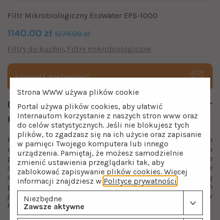
Filtr Mikrobiologiczny EcoWater EPS-1000
1140.00 zł
1275.00 zł
Filtry do kuchni
Filtry mikrobiologiczne
Sprawdź dostępność
Strona WWW używa plików cookie
Czym wyróżnia się profesjonalny filtr
Portal używa plików cookies, aby ułatwić
Internautom korzystanie z naszych stron www oraz
mikrobiologiczny?
do celów statystycznych. Jeśli nie blokujesz tych
plików, to zgadzasz się na ich użycie oraz zapisanie
Filtr mikrobiologiczny to podzlewowy system
w pamięci Twojego komputera lub innego
uzdatniania wody, który jako jedyny oczyszcza wodę do
urządzenia. Pamiętaj, że możesz samodzielnie
picia, usuwając bakterie, wirusy i metale ciężkie, nie
zmienić ustawienia przeglądarki tak, aby
demineralizując wody. Dzięki temu filtry kuchenne
zablokować zapisywanie plików cookies. Więcej
antybakteryjne nie usuwają minerałów z wody, którą
informacji znajdziesz w
Polityce prywatności
.
pijesz. Filtry mikrobiologiczne stosowane są w domach
jednorodzinnych, mieszkaniach, szpitalach oraz w
Niezbędne
restauracjach.
Zawsze aktywne