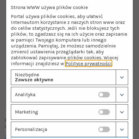
Strona WWW używa plików cookie
Portal używa plików cookies, aby ułatwić
Internautom korzystanie z naszych stron www oraz
do celów statystycznych. Jeśli nie blokujesz tych
plików, to zgadzasz się na ich użycie oraz zapisanie
w pamięci Twojego komputera lub innego
urządzenia. Pamiętaj, że możesz samodzielnie
zmienić ustawienia przeglądarki tak, aby
zablokować zapisywanie plików cookies. Więcej
informacji znajdziesz w
Polityce prywatności
.
Niezbędne
Zawsze aktywne
Analityka
Marketing
Filtr odwróconej osmozy Kuna Filter Comfort pod zlew +
czarna wylewka
Personalizacja
2599.00 zł
2699.00 zł