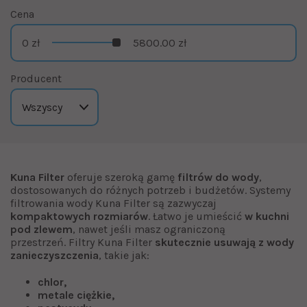
Cena
0 zł
5800.00 zł
Producent
Kuna Filter
oferuje szeroką gamę
filtrów do wody
,
dostosowanych do różnych potrzeb i budżetów. Systemy
filtrowania wody Kuna Filter są zazwyczaj
kompaktowych rozmiarów
. Łatwo je umieścić
w kuchni
pod zlewem
, nawet jeśli masz ograniczoną
przestrzeń. Filtry Kuna Filter
skutecznie usuwają z wody
zanieczyszczenia
, takie jak:
chlor,
metale ciężkie,