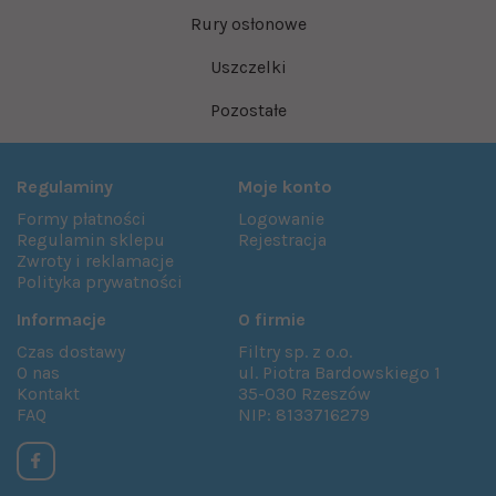
Rury osłonowe
Uszczelki
Pozostałe
Regulaminy
Moje konto
Formy płatności
Logowanie
Regulamin sklepu
Rejestracja
Zwroty i reklamacje
Polityka prywatności
Informacje
O firmie
Czas dostawy
Filtry sp. z o.o.
O nas
ul. Piotra Bardowskiego 1
Kontakt
35-030 Rzeszów
FAQ
NIP: 8133716279