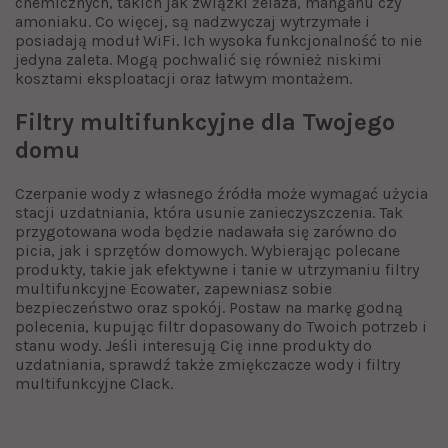
chemicznych, takich jak związki żelaza, manganu czy
amoniaku. Co więcej, są nadzwyczaj wytrzymałe i
posiadają moduł WiFi. Ich wysoka funkcjonalność to nie
jedyna zaleta. Mogą pochwalić się również niskimi
kosztami eksploatacji oraz łatwym montażem.
Filtry multifunkcyjne dla Twojego
domu
Czerpanie wody z własnego źródła może wymagać użycia
stacji uzdatniania, która usunie zanieczyszczenia. Tak
przygotowana woda będzie nadawała się zarówno do
picia, jak i sprzętów domowych. Wybierając polecane
produkty, takie jak efektywne i tanie w utrzymaniu filtry
multifunkcyjne Ecowater, zapewniasz sobie
bezpieczeństwo oraz spokój. Postaw na markę godną
polecenia, kupując filtr dopasowany do Twoich potrzeb i
stanu wody. Jeśli interesują Cię inne produkty do
uzdatniania, sprawdź także
zmiękczacze wody
i
filtry
multifunkcyjne Clack
.