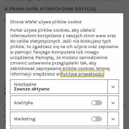
8. PRAWA OSÓB, KTÓRYCH DANE DOTYCZĄ
Osobie, której dane dotyczą, przysługuje prawo do:
Strona WWW używa plików cookie
Portal używa plików cookies, aby ułatwić
• dostępu do danych,
Internautom korzystanie z naszych stron www oraz
• sprostowania danych,
do celów statystycznych. Jeśli nie blokujesz tych
• usunięcia danych,
plików, to zgadzasz się na ich użycie oraz zapisanie
w pamięci Twojego komputera lub innego
• ograniczenia przetwarzania,
urządzenia. Pamiętaj, że możesz samodzielnie
• przenoszenia danych,
zmienić ustawienia przeglądarki tak, aby
• wniesienia sprzeciwu wobec przetwarzania,
zablokować zapisywanie plików cookies. Więcej
• cofnięcia zgody w dowolnym momencie,wniesienia
informacji znajdziesz w
Polityce prywatności
.
skargi do Prezesa Urzędu Ochrony Danych Osobowych.
Niezbędne
9. ZAUTOMATYZOWANE PODEJMOWANIE DECYZJI I
Zawsze aktywne
PROFILOWANIE
Analityka
Administrator może wykorzystywać narzędzia analityczne
i marketingowe umożliwiające profilowanie w zakresie
dopasowania reklam oraz treści marketingowych do
Marketing
zainteresowań użytkownika.