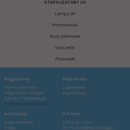
STERYLIZATORY UV
Lampy UV
Promienniki
Rury osłonowe
Uszczelki
Pozostałe
Regulaminy
Moje konto
Formy płatności
Logowanie
Regulamin sklepu
Rejestracja
Zwroty i reklamacje
Polityka prywatności
Informacje
O firmie
Czas dostawy
Filtry sp. z o.o.
O nas
ul. Piotra Bardowskiego 1