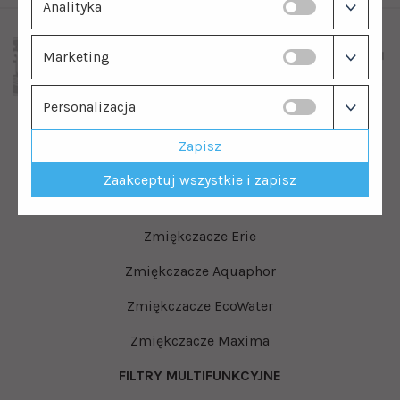
Analityka
Marketing
Personalizacja
ZOBACZ TAKŻE:
Zapisz
ZMIĘKCZACZE DO WODY
Zaakceptuj wszystkie i zapisz
Zmiękczacze Clack
Zmiękczacze Erie
Zmiękczacze Aquaphor
Zmiękczacze EcoWater
Zmiękczacze Maxima
FILTRY MULTIFUNKCYJNE