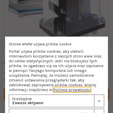
Strona WWW używa plików cookie
Portal używa plików cookies, aby ułatwić
Internautom korzystanie z naszych stron www oraz
do celów statystycznych. Jeśli nie blokujesz tych
Wyłącznik ciśnieniowy Hydro-Vacuum LCA 2
plików, to zgadzasz się na ich użycie oraz zapisanie
w pamięci Twojego komputera lub innego
235.00
zł
urządzenia. Pamiętaj, że możesz samodzielnie
Wyłączniki ciśnieniowe
zmienić ustawienia przeglądarki tak, aby
zablokować zapisywanie plików cookies. Więcej
informacji znajdziesz w
Polityce prywatności
.
Dodaj do koszyka
Niezbędne
Zawsze aktywne