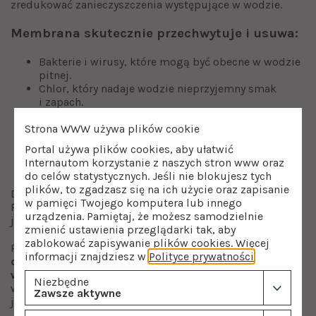
zredukować zanieczyszczenia występujące w wodzie.
Membrana skutecznie przechwytuje i usuwa:
Bakterie i wirusy, które mogą być obecne w wodzie
pitnej.
Chlor, który nadaje wodzie nieprzyjemny smak
i zapach.
Kamień, osadzający się na sprzęcie kuchennym.
Strona WWW używa plików cookie
Metale ciężkie, takie jak ołów, rtęć czy miedź, które
mogą wpływać negatywnie na zdrowie.
Portal używa plików cookies, aby ułatwić
Substancje organiczne i nieorganiczne.
Internautom korzystanie z naszych stron www oraz
Pestycydy.
do celów statystycznych. Jeśli nie blokujesz tych
plików, to zgadzasz się na ich użycie oraz zapisanie
Dzięki tej zaawansowanej technologii, filtr Kuna Filter
w pamięci Twojego komputera lub innego
Prestige zapewnia wodę o nieporównywalnie wysokiej
urządzenia. Pamiętaj, że możesz samodzielnie
jakości.
zmienić ustawienia przeglądarki tak, aby
zablokować zapisywanie plików cookies. Więcej
Pamiętaj, że
regularna wymiana membran
informacji znajdziesz w
Polityce prywatności
.
osmotycznych jest kluczowa, aby utrzymać wysoką
wydajność i jakość oczyszczania wody.
Zalecamy
Niezbędne
wymianę membran co 12-24 miesiące w zależności od
Zawsze aktywne
jakości wody i intensywności użytkowania filtra.