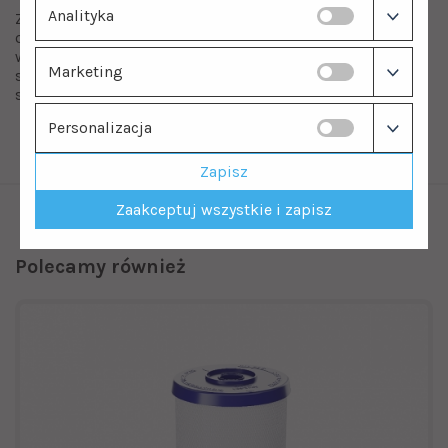
Analityka
Z filtrem wody Kuna Filter Prestige i wydajną membraną
osmotyczną możesz mieć absolutną pewność, że pijesz
wodę najwyższej jakości, wolną od szkodliwych
Marketing
substancji, co przyczyni się do Twojego dobrego
samopoczucia i zdrowia.
Personalizacja
Zapisz
Zaakceptuj wszystkie i zapisz
Polecamy również