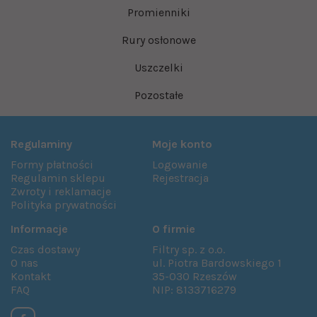
Promienniki
Rury osłonowe
Uszczelki
Pozostałe
Regulaminy
Moje konto
Formy płatności
Logowanie
Regulamin sklepu
Rejestracja
Zwroty i reklamacje
Polityka prywatności
Informacje
O firmie
Czas dostawy
Filtry sp. z o.o.
O nas
ul. Piotra Bardowskiego 1
Kontakt
35-030 Rzeszów
FAQ
NIP: 8133716279