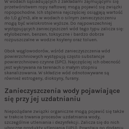
W wodach sąsiadujących z zakładami zajmującymi się
przetwórstwem ropy naftowej mogą pojawić się związki
ropopochodne. Ich stężenia najczęściej osiągają wartość
do 1,0 g/m3, ale w wodach o silnym zanieczyszczeniu
mogą być wielokrotnie wyższe. Do najpowszechniej
występujących zanieczyszczeń wód tego typu zalicza się:
etylobeznen, benzen, toksyczne i bardzo dobrze
rozpuszczalne w wodzie ksyleny oraz toluen.
Obok węglowodorów, wśród zanieczyszczenia wód
powierzchniowych występują często substancje
powierzchniowo czynne (SPC). Najczęściej ich obecność
jest wykrywana na terenach o małym stopniu
skanalizowania. W składzie wód odnotowywane są
również estrogeny, dioksyny, furany.
Zanieczyszczenia wody pojawiające
się przy jej uzdatnianiu
Niepożądane związki organiczne mogą pojawić się także
w trakcie trwania procesów uzdatniania wody,
szczególnie utleniania i dezynfekcji. Zalicza się do nich
uboczne produkty utleniania (UPU). Powstają po dodaniu