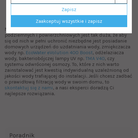
Zapisz
Zaakceptuj wszystkie i zapisz
Mnogość zanieczyszczeń występujących w wodach
podziemnych i powierzchniowych jest tak duża, że aby
się od nich w pełni uchronić niezbędne jest posiadanie
domowych urządzeń do uzdatniania wody, zmiękczacza
wody np.
EcoWater eVolution 400 Boost
, odżelaziacza
wody, bakteriobójczej lampy UV np.
TMA V40
, czy
systemu odwróconej osmozy. To, które z nich warto
zainstalować jest kwestią indywidualną uzależnioną od
jakości wody trafiającej do instalacji. Jeśli chcesz zadbać
o prawidłową filtrację wody w swoim domu, to
skontaktuj się z nami
, a nasi eksperci doradzą Ci
najlepsze rozwiązania.
Poradnik