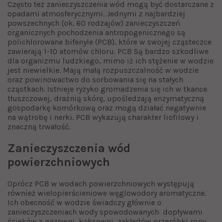
Często też zanieczyszczenia wód mogą być dostarczane z
opadami atmosferycznymi. Jednymi z najbardziej
powszechnych (ok. 60 rodzajów) zanieczyszczeń
organicznych pochodzenia antropogenicznego są
polichlorowane bifenyle (PCB), które w swojej cząsteczce
zawierają 1-10 atomów chloru. PCB Są bardzo szkodliwe
dla organizmu ludzkiego, mimo iż ich stężenie w wodzie
jest niewielkie. Mają małą rozpuszczalność w wodzie
oraz powinowactwo do sorbowania się na stałych
cząstkach. Istnieje ryzyko gromadzenia się ich w tkance
tłuszczowej, drażnią skórę, upośledzają enzymatyczną
gospodarkę komórkową oraz mogą działać negatywnie
na wątrobę i nerki. PCB wykazują charakter liofilowy i
znaczną trwałość.
Zanieczyszczenia wód
powierzchniowych
Oprócz PCB w wodach powierzchniowych występują
również wielopierścieniowe węglowodory aromatyczne.
Ich obecność w wodzie świadczy głównie o
zanieczyszczeniach wody spowodowanych dopływami
ścieków z gazowni, koksowni, zakładów przeróbki ropy