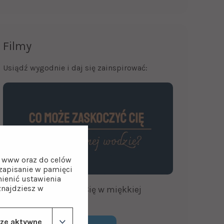
Filmy
Usiądź wygodnie i daj się zainspirować:
on www oraz do celów
z zapisanie w pamięci
ienić ustawienia
znajdziesz w
Co może zaskoczyć Cię w miękkiej
wodzie?
ze aktywne