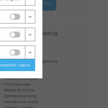
Zobacz wszystkie filmy
Filtry wody i powietrza
Zmiękczacze wody
Filtry multifunkcyjne
Odwrócona osmoza
Odżelaziacze i odmanganiacze
szystkie i zapisz
Sterylizatory UV
Filtry do wody
Kolumny filtracyjne
Filtry narurowe
Wkłady do filtrów
Dystrybutory wody
Saturatory do wody
Dzbanki i butelki