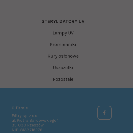
STERYLIZATORY UV
Lampy UV
Promienniki
Rury osłonowe
Uszczelki
Pozostałe
O firmie
Filtry sp. z o.o.
ul. Piotra Bardowskiego 1
35-030 Rzeszów
NIP: 8133716279