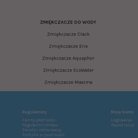
ZMIĘKCZACZE DO WODY
Zmiękczacze Clack
Zmiękczacze Erie
Zmiękczacze Aquaphor
Zmiękczacze EcoWater
Zmiękczacze Maxima
Regulaminy
Moje konto
Formy płatności
Logowanie
Regulamin sklepu
Rejestracja
Zwroty i reklamacje
Polityka prywatności