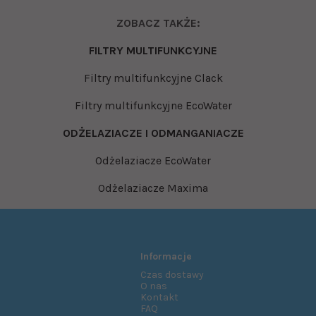
ZOBACZ TAKŻE:
FILTRY MULTIFUNKCYJNE
Filtry multifunkcyjne Clack
Filtry multifunkcyjne EcoWater
ODŻELAZIACZE I ODMANGANIACZE
Odżelaziacze EcoWater
Odżelaziacze Maxima
Informacje
Czas dostawy
O nas
Kontakt
FAQ