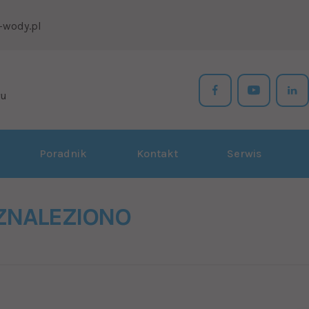
-wody.pl
łu
Poradnik
Kontakt
Serwis
 ZNALEZIONO