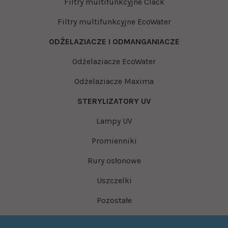
Filtry multifunkcyjne Clack
Filtry multifunkcyjne EcoWater
ODŻELAZIACZE I ODMANGANIACZE
Odżelaziacze EcoWater
Odżelaziacze Maxima
STERYLIZATORY UV
Lampy UV
Promienniki
Rury osłonowe
Uszczelki
Pozostałe