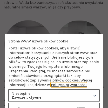
zdrowia. Woda bez zanieczyszczeń skutecznie uwydatnia
naturalne smaki warzyw, mięs czy przypraw.
Strona WWW używa plików cookie
Portal używa plików cookies, aby ułatwić
Internautom korzystanie z naszych stron www oraz
do celów statystycznych. Jeśli nie blokujesz tych
plików, to zgadzasz się na ich użycie oraz zapisanie
w pamięci Twojego komputera lub innego
urządzenia. Pamiętaj, że możesz samodzielnie
zmienić ustawienia przeglądarki tak, aby
zablokować zapisywanie plików cookies. Więcej
Montaż Blue Water Imax
to stosunkowo prosty proces.
informacji znajdziesz w
Polityce prywatności
.
Bateria przystosowana jest zarówno do nowych projektów
kuchni, jak i do przestrzeni przeznaczonych do remontu.
Niezbędne
Zawsze aktywne
Przed montażem
baterii Imax
, upewnij się, że masz
wszystko, co potrzebne. Bateria naścienna wymaga