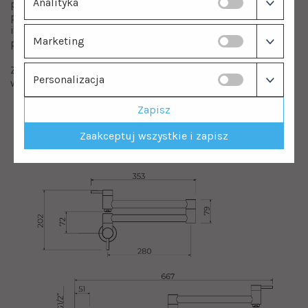
Analityka
podłączenia do instalacji (zimnej wody) w miejscu
przeznaczonym do montażu. Wskazówki dotyczące
instalacji w formacie PDF znajdziesz w zakładce "do
Marketing
pobrania".
Zalecamy, aby montaż baterii Imax wykonała osoba
Personalizacja
wykwalifikowana.
Zapisz
Zaakceptuj wszystkie i zapisz