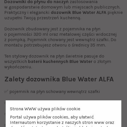
Dozowniki do płynu
do naczyń
zastosowania
w gospodarstwie domowym lub miejscach publicznych.
Praktyczny i elegancki
dozownik Blue Water ALFA
pięknie
uzupełni Twoją przestrzeń kuchenną.
Dozownik zbudowany jest z pojemnika na płyn
o pojemności 320 ml oraz metalowej części widocznej
z pompką. Pojemnik chowany jest wewnątrz szafki. Do
montażu potrzebujesz otworu o średnicy 35 mm.
Ten stylowy dozownik na płyn świetnie pasuje do
wszystkich
baterii kuchennych Blue Water
o złotym
wykończeniu.
Zalety dozownika Blue Water ALFA
✅ pojemnik na płyn schowany wewnątrz szafki
✅ bardzo łatwy w montażu i w obsłudze
Strona WWW używa plików cookie
✅ stylowy złoty połysk
Portal używa plików cookies, aby ułatwić
Internautom korzystanie z naszych stron www oraz
✅ pomaga utrzymać pełną higienę.