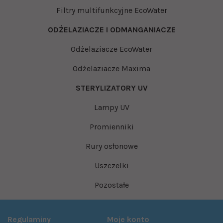
Filtry multifunkcyjne EcoWater
ODŻELAZIACZE I ODMANGANIACZE
Odżelaziacze EcoWater
Odżelaziacze Maxima
STERYLIZATORY UV
Lampy UV
Promienniki
Rury osłonowe
Uszczelki
Pozostałe
Regulaminy
Moje konto