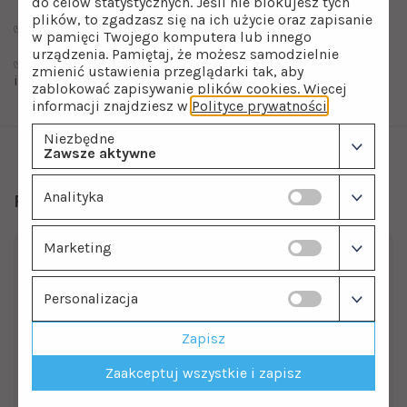
do celów statystycznych. Jeśli nie blokujesz tych
plików, to zgadzasz się na ich użycie oraz zapisanie
✅ dozujesz dokładną ilość płynu do mycia naczyń
w pamięci Twojego komputera lub innego
urządzenia. Pamiętaj, że możesz samodzielnie
✅ razem ze złotą baterią Blue Water tworzy spójny
zmienić ustawienia przeglądarki tak, aby
i luksusowy wystrój
zablokować zapisywanie plików cookies. Więcej
informacji znajdziesz w
Polityce prywatności
.
Niezbędne
Zawsze aktywne
Analityka
Polecamy również
Marketing
Personalizacja
Zapisz
Zaakceptuj wszystkie i zapisz