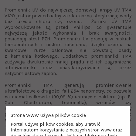
Promiennik UV do największej domowej lampy UV TMA
V120 jest odpowiedzialny za skuteczną sterylizację wody
bez użycia chloru czy ozonu. Żarniki UV TMA
wyprodukowane są przed Phillips, co gwarantuje
najwyższą jakość wykonania i brak awaryjności.
posiadają atest PZH. Promienniki UV pracują w niskich
temperaturach i niskim ciśnieniu, dzięki czemu na
kwarcowej rurze osłonowej nie powstają osady
z kamienia kotłowego. Dodatkowo promienniki TMA
zużywają dwukrotnie mniej prądu niż ich zagraniczne
odpowiedniki oraz charakteryzowane są przez
natychmiastowy zapłon.
Promienniki TMA generują promieniowanie
ultrafioletowe o długości fali 254 nanometry, co pozwala
na niemal całkowite (99,99 %) usunięcie bakterii (np. E.
Coli, Clostridium, Legionella), wirusów czy
mikroorganizmów z dezynfekowanej wody. Należy
pamiętać, aby promiennik UV V120 był wymieniany co
Strona WWW używa plików cookie
roku. Dodatkowo każde włączenie i wyłączenie żarnika UV
Portal używa plików cookies, aby ułatwić
skraca jego żywotność.
Internautom korzystanie z naszych stron www oraz
do celów statystycznych. Jeśli nie blokujesz tych