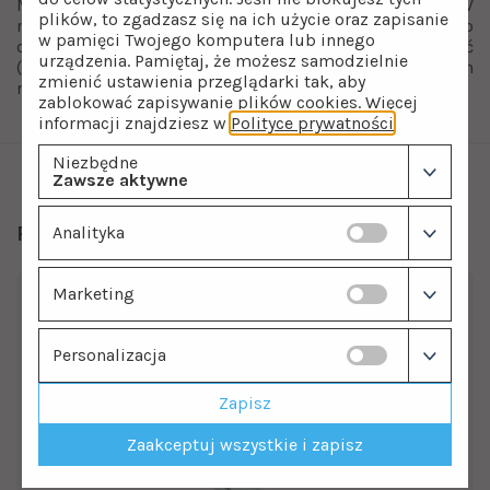
Montaż i demontaż promienników w sterylizatorach UV
plików, to zgadzasz się na ich użycie oraz zapisanie
nie wymaga używania skomplikowanego
w pamięci Twojego komputera lub innego
oprzyrządowania. Można je bez problemu zmontować
urządzenia. Pamiętaj, że możesz samodzielnie
(zdemontować) ręcznie bez żadnych specjalnych
zmienić ustawienia przeglądarki tak, aby
narzędzi.
zablokować zapisywanie plików cookies. Więcej
informacji znajdziesz w
Polityce prywatności
.
Niezbędne
Zawsze aktywne
Polecamy również
Analityka
Marketing
Personalizacja
Zapisz
Zaakceptuj wszystkie i zapisz