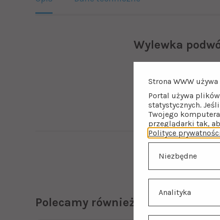
Wylewka podwó
Czarny kranik do fil
kuchennych filtrów w
Strona WWW używa 
filtrów RO i nanofilt
wyposażony jest w komp
Portal używa plików
statystycznych. Jeśl
Twojego komputera 
przeglądarki tak, a
Polityce prywatnośc
Niezbędne
Analityka
Polecamy również