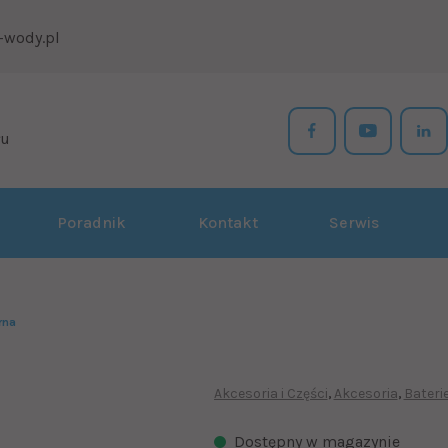
-wody.pl
łu
Poradnik
Kontakt
Serwis
rna
Akcesoria i Części
Akcesoria
Bateri
Dostępny w magazynie