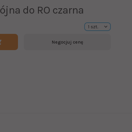
jna do RO czarna
Negocjuj cenę