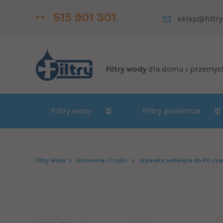
515 901 301
sklep@filtry
Filtry wody
dla domu i przemys
Filtry wody
Filtry powietrza
Filtry Wody
Akcesoria i Części
Wylewka podwójna do RO cza