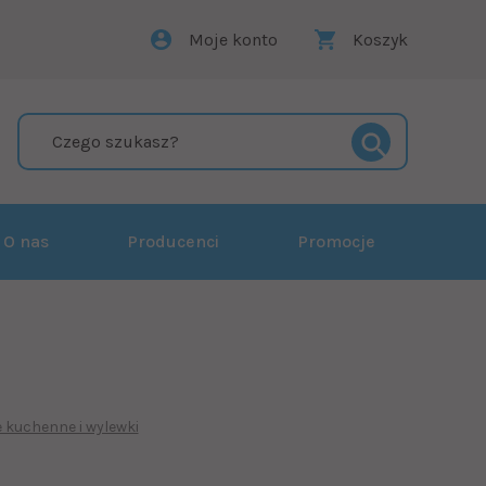
Moje konto
Koszyk
O nas
Producenci
Promocje
e kuchenne i wylewki