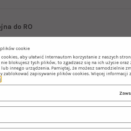
jna do RO
trów posiada trwałe ceramiczne głowice. Wylewka dopaso
ody: standardowych systemów odwróconej osmozy ze zbio
plików cookie
rów z pompką oraz zestawów podzlewozmywakowych filtrów
let akcesoriów do podłączenia.
 cookies, aby ułatwić Internautom korzystanie z naszych str
i nie blokujesz tych plików, to zgadzasz się na ich użycie ora
lub innego urządzenia. Pamiętaj, że możesz samodzielnie zm
by zablokować zapisywanie plików cookies. Więcej informacji 
i
.
Zaws