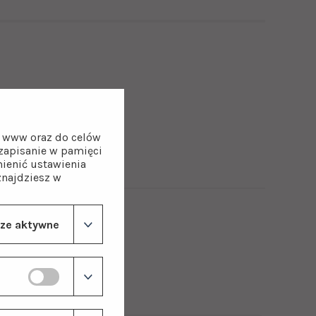
wana jest do typowych
rnikiem, nowoczesnych
 mechanicznych. Kranik
on www oraz do celów
z zapisanie w pamięci
ienić ustawienia
znajdziesz w
ze aktywne