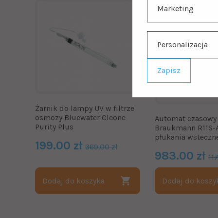
Marketing
Personalizacja
Zapisz
Żarnik do lampy UV w filtrze
osmozy Bluewater Cleone
Automat czasowy
Purity Plus
Braukmann R11S-
płukania wsteczn
199.00 zł
369.00 zł
983.00 zł
11
Dodaj do koszyka
Dodaj do koszy