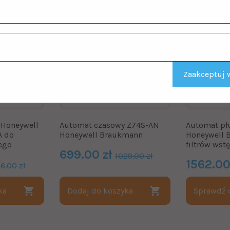
Zaakceptuj w
 Honeywell
Automat czasowy Z74S-AN
Automat pł
A do
Honeywell Braukmann
Honeywell 
ego
filtrów wst
699.00 zł
1029.00 zł
1562.00
76.00 zł
ka
Dodaj do koszyka
Sprawdź 