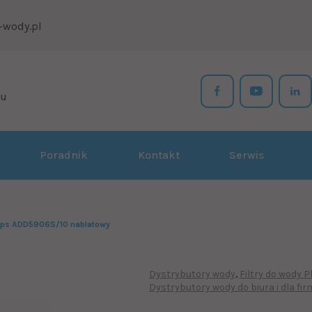
-wody.pl
łu
Poradnik
Kontakt
Serwis
ilips ADD5906S/10 nablatowy
Dystrybutory wody
Filtry do wody P
Dystrybutory wody do biura i dla fir