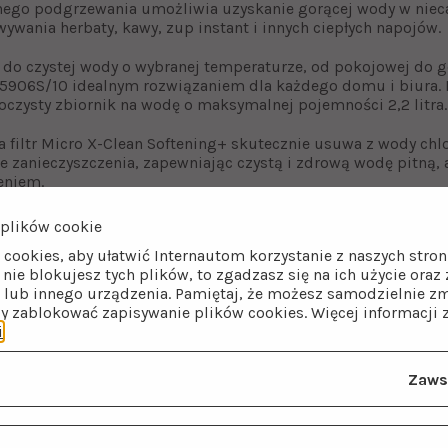
nego podgrzewania umożliwia uzyskanie gorącej wody w nieca
ywania herbaty, kawy, zup instant i innych ciepłych napojów.
do czystej wody o wybranej temperaturze, od pokojowej do go
D5906S/10 idealnym rozwiązaniem dla każdego domu i biura. I
roczysty zbiornik na wodę o maksymalnej pojemności 2,2 litra.
 filtr Micro X-Clean Softening+ skutecznie usuwa z wody chlor
ne zanieczyszczenia, zapewniając czystą i zdrową wodę pitną,
eniem.
plików cookie
 cookies, aby ułatwić Internautom korzystanie z naszych str
i nie blokujesz tych plików, to zgadzasz się na ich użycie ora
lub innego urządzenia. Pamiętaj, że możesz samodzielnie zm
by zablokować zapisywanie plików cookies. Więcej informacji 
i
.
Zaws