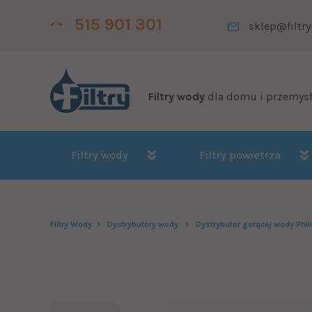
515 901 301
sklep@filtry
Filtry wody
dla domu i przemys
Filtry wody
Filtry powietrza
Filtry Wody
Dystrybutory wody
Dystrybutor gorącej wody Ph