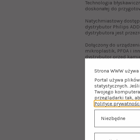
Technologia błyskawicz
doskonałej do przygotow
Natychmiastowy dostęp 
dystrybutor Philips AD
dystrybutora jest przez
Dołączony do urządzenia
mikroplastik, PFOA i in
dystrybutor przed kami
Strona WWW używa 
Portal używa plików
statystycznych. Jeśl
Twojego komputera 
przeglądarki tak, a
Polityce prywatnośc
Niezbędne