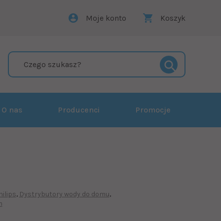
Moje konto
Koszyk
O nas
Producenci
Promocje
hilips
Dystrybutory wody do domu
m