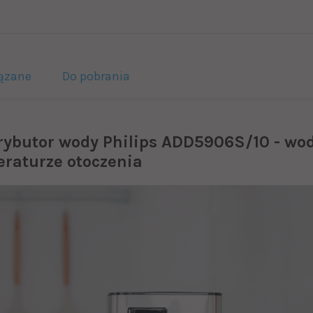
ązane
Do pobrania
rybutor wody Philips ADD5906S/10 - wod
eraturze otoczenia