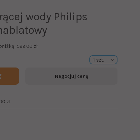
rącej wody Philips
nablatowy
bniżką: 599.00 zł
Negocjuj cenę
00 zł