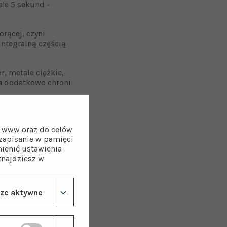
łe 5 sekund -
rącej, czyni
ntegralną częścią
, metale ciężkie,
 a dodatkowo chroni
on www oraz do celów
z zapisanie w pamięci
ienić ustawienia
znajdziesz w
ze aktywne