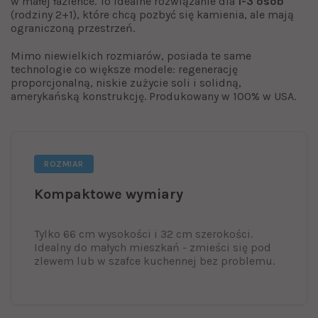
w małej łazience. To idealne rozwiązanie dla
1-3 osób
(rodziny 2+1), które chcą pozbyć się kamienia, ale mają
ograniczoną przestrzeń.
Mimo niewielkich rozmiarów, posiada te same
technologie co większe modele: regenerację
proporcjonalną, niskie zużycie soli i solidną,
amerykańską konstrukcję. Produkowany w 100% w USA.
ROZMIAR
Kompaktowe wymiary
Tylko 66 cm wysokości i 32 cm szerokości.
Idealny do małych mieszkań - zmieści się pod
zlewem lub w szafce kuchennej bez problemu.