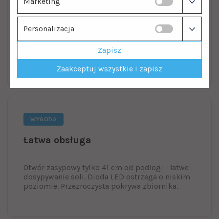
Marketing
Suchy zbiornik soli
Personalizacja
Woda wlewana tylko 15 minut przed regeneracją.
Patent EcoWater zapobiega zbrylaniu soli
Zapisz
i powstawaniu mostów solnych w zbiorniku.
Zaakceptuj wszystkie i zapisz
WYGODA
Łatwa obsługa
Otwór zasypowy tylko 41 cm od podłogi - łatwe
dosypywanie soli. Dioda LED ostrzega o niskim
poziomie. Przezroczysta pokrywa zbiornika.