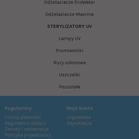
Odżelaziacze EcoWater
Odżelaziacze Maxima
STERYLIZATORY UV
Lampy UV
Promienniki
Rury osłonowe
Uszczelki
Pozostałe
Regulaminy
Moje konto
Formy płatności
Logowanie
Regulamin sklepu
Rejestracja
Zwroty i reklamacje
Polityka prywatności