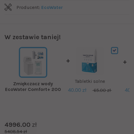
Producent:
EcoWater
W zestawie taniej!
Tabletki solne
T
Zmiękczacz wody
EcoWater Comfort+ 200
40.00 zł
40.0
65.00 zł
4996.00
zł
5408.54 zł