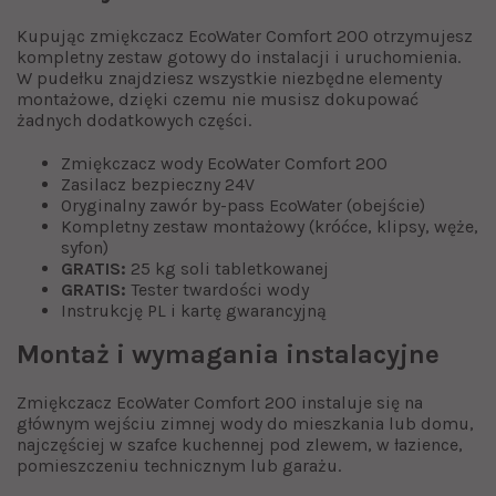
Kupując zmiękczacz EcoWater Comfort 200 otrzymujesz
kompletny zestaw gotowy do instalacji i uruchomienia.
W pudełku znajdziesz wszystkie niezbędne elementy
montażowe, dzięki czemu nie musisz dokupować
żadnych dodatkowych części.
Zmiękczacz wody EcoWater Comfort 200
Zasilacz bezpieczny 24V
Oryginalny zawór by-pass EcoWater (obejście)
Kompletny zestaw montażowy (króćce, klipsy, węże,
syfon)
GRATIS:
25 kg soli tabletkowanej
GRATIS:
Tester twardości wody
Instrukcję PL i kartę gwarancyjną
Montaż i wymagania instalacyjne
Zmiękczacz EcoWater Comfort 200 instaluje się na
głównym wejściu zimnej wody do mieszkania lub domu,
najczęściej w szafce kuchennej pod zlewem, w łazience,
pomieszczeniu technicznym lub garażu.