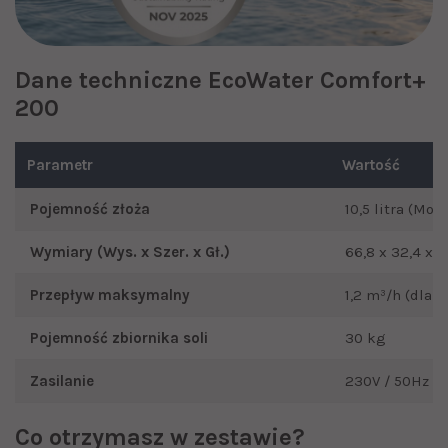
Dane techniczne EcoWater Comfort+
200
Parametr
Wartość
Pojemność złoża
10,5 litra (Mon
Wymiary (Wys. x Szer. x Gł.)
66,8 x 32,4 x 
Przepływ maksymalny
1,2 m³/h (dla 1-
Pojemność zbiornika soli
30 kg
Zasilanie
230V / 50Hz
Co otrzymasz w zestawie?