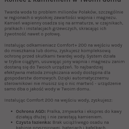
Twarda woda to problem milionów Polaków, szczególnie
w regionach o wysokiej zawartości wapnia i magnezu.
Kamień wapienny osadza się na armaturze, w czajnikach,
pralkach i instalacjach grzewczych, skracając ich
żywotność nawet o połowę.
Instalując odkamieniacz Comfort+ 200 na wejściu wody
do mieszkania lub domu, zyskujesz kompleksową
ochronę przed skutkami twardej wody. System działa
w trybie ciągłym, usuwając jony wapnia i magnezu zanim
dostaną się do Twoich urządzeń. To najbardziej
efektywna metoda zmiękczania wody dostępna dla
gospodarstw domowych. Dzięki automatycznemu
sterownikowi nie musisz się o nic martwić - urządzenie
samo dba o jakość wody w Twoim domu.
Instalując Comfort 200 na wejściu wody, zyskujesz:
Ochrona AGD:
Pralka, zmywarka i ekspres do kawy
działają dłużej i nie zarastają kamieniem.
Czysta łazienka:
Brak uciążliwego osadu na
kabinie prysznicowej, bateriach i kafelkach.