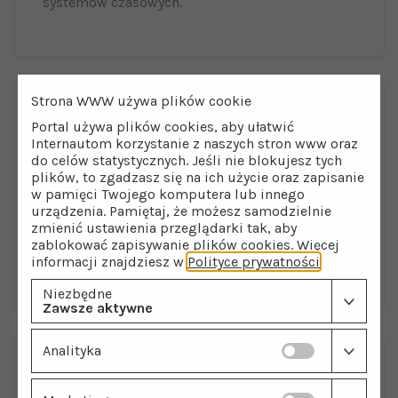
systemów czasowych.
Strona WWW używa plików cookie
EFEKTYWNOŚĆ
Portal używa plików cookies, aby ułatwić
Internautom korzystanie z naszych stron www oraz
Regeneracja Przeciwprądowa
do celów statystycznych. Jeśli nie blokujesz tych
plików, to zgadzasz się na ich użycie oraz zapisanie
w pamięci Twojego komputera lub innego
System Up-flow - solanka przepływa od dołu do
urządzenia. Pamiętaj, że możesz samodzielnie
góry. Najbardziej skuteczna metoda płukania,
zmienić ustawienia przeglądarki tak, aby
która przedłuża żywotność złoża nawet do 20
zablokować zapisywanie plików cookies. Więcej
lat.
informacji znajdziesz w
Polityce prywatności
.
Niezbędne
Zawsze aktywne
Analityka
INNOWACJA