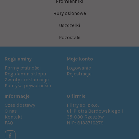
Promienniki
Rury osłonowe
Uszczelki
Pozostałe
Regulaminy
Moje konto
Formy płatności
Logowanie
Regulamin sklepu
Rejestracja
Zwroty i reklamacje
Polityka prywatności
Informacje
O firmie
Czas dostawy
Filtry sp. z o.o.
O nas
ul. Piotra Bardowskiego 1
Kontakt
35-030 Rzeszów
FAQ
NIP: 8133716279