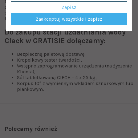
sprzętu domowego. Ponadto woda przeznaczona do
spożycia i przygotowania posiłków będzie pozbawiona
Zapisz
szkodliwych związków. Stacja wielofunkcyjna Clack 30 l
to inwestycja na lata.
Zaakceptuj wszystkie i zapisz
Do zakupu stacji uzdatniania wody
Clack w GRATISIE dołączamy:
Bezpieczną paletową dostawę,
Kropelkowy tester twardości,
Wstępne zaprogramowanie urządzenia (na życzenie
Klienta),
Sól tabletkowaną CIECH - 4 x 25 kg,
Korpus 10″ z wymiennym wkładem sznurkowym lub
piankowym.
Polecamy również