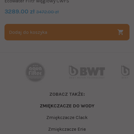
EcoWater Filtr Węglowy CWFS
3289.00 zł
3472.00 zł
Dodaj do koszyka
ZOBACZ TAKŻE:
ZMIĘKCZACZE DO WODY
Zmiękczacze Clack
Zmiękczacze Erie