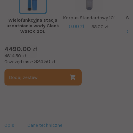
Wkł
Korpus Standardowy 10″
Wielofunkcyjna stacja
uzdatniania wody Clack
0.00 zł
35.00 zł
0.
WS1CK 30L
4490.00
zł
4814.50 zł
324.50
Oszczędzasz:
zł
Dodaj zestaw
Opis
Dane techniczne