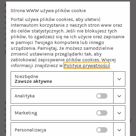
Kiedy filtr wielofunkcyjny Clack WS1CK 30 l jest dobrym
Strona WWW używa plików cookie
wyborem? Jeśli borykasz się z problemem słabej jakości
wody z własnej studni, warto wziąć pod uwagę montaż
Portal używa plików cookies, aby ułatwić
stacji wielofunkcyjnej Clack 30 l. Ten filtr wody
Internautom korzystanie z naszych stron www oraz
regenerowany solą, z powodzeniem usunie z wody
do celów statystycznych. Jeśli nie blokujesz tych
nadmiar żelaza i twardości. Nie masz pewności, czy
plików, to zgadzasz się na ich użycie oraz zapisanie
Twoje parametry wody nadają się do uzdatniania stacją
w pamięci Twojego komputera lub innego
Clack WS1Ck 30 l? Złoże EcomiX A według producenta,
urządzenia. Pamiętaj, że możesz samodzielnie
posiada właściwości usuwania:
zmienić ustawienia przeglądarki tak, aby
zablokować zapisywanie plików cookies. Więcej
żelaza: do 15 mg/l
informacji znajdziesz w
Polityce prywatności
.
manganu: do 3 mg/l
twardości: do 750 mg/l
Niezbędne
utlenialności: do 16 mg/l
Zawsze aktywne
amoniaku: do 4 mg/l
przy pH: 5-10
Analityka
Prześlij do nas wyniki
badania wody
, aby mieć całkowitą
pewność, że wybierasz odpowiednie urządzenie dla
Marketing
siebie. Filtr wielofunkcyjny Clack 30 litrów zamontowany
na głównym doprowadzeniu wody do budynku, dostarczy
czystą wodę do wszystkich punktów poboru. Dzięki
Personalizacja
temu woda użytkowa nie będzie już powodować awarii