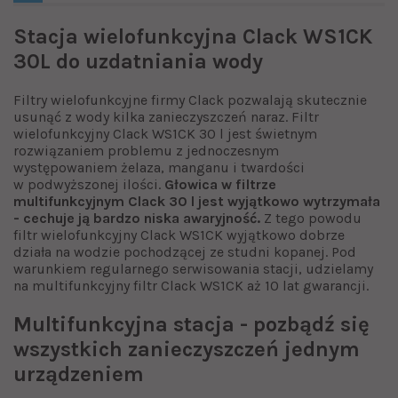
Stacja wielofunkcyjna Clack WS1CK
30L do uzdatniania wody
Filtry wielofunkcyjne firmy Clack pozwalają skutecznie
usunąć z wody kilka zanieczyszczeń naraz. Filtr
wielofunkcyjny Clack WS1CK 30 l jest świetnym
rozwiązaniem problemu z jednoczesnym
występowaniem żelaza, manganu i twardości
w podwyższonej ilości.
Głowica w filtrze
multifunkcyjnym Clack 30 l jest wyjątkowo wytrzymała
- cechuje ją bardzo niska awaryjność.
Z tego powodu
filtr wielofunkcyjny Clack WS1CK wyjątkowo dobrze
działa na wodzie pochodzącej ze studni kopanej. Pod
warunkiem regularnego serwisowania stacji, udzielamy
na multifunkcyjny filtr Clack WS1CK aż 10 lat gwarancji.
Multifunkcyjna stacja - pozbądź się
wszystkich zanieczyszczeń jednym
urządzeniem