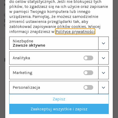
do celów statystycznych. Jeśli nie blokujesz tych
KC-A50EU.
plików, to zgadzasz się na ich użycie oraz zapisanie
w pamięci Twojego komputera lub innego
O zbliżającej się konieczności konserwacji filtra,
urządzenia. Pamiętaj, że możesz samodzielnie
poinformuje Cię specjalny wskaźnik na panelu
zmienić ustawienia przeglądarki tak, aby
oczyszczacza.
zablokować zapisywanie plików cookies. Więcej
informacji znajdziesz w
Polityce prywatności
.
Niezbędne
Zawsze aktywne
Analityka
Polecamy również
Marketing
Personalizacja
Zapisz
Zaakceptuj wszystkie i zapisz