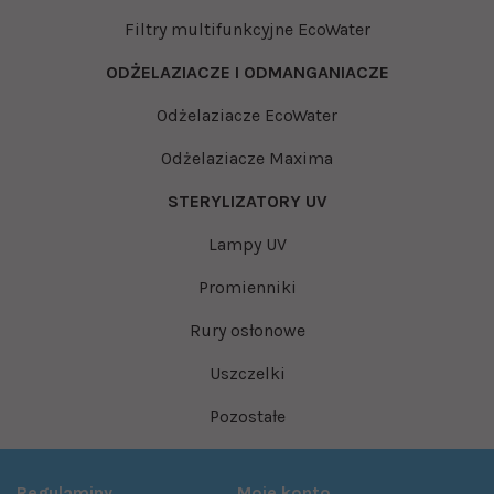
Filtry multifunkcyjne EcoWater
ODŻELAZIACZE I ODMANGANIACZE
Odżelaziacze EcoWater
Odżelaziacze Maxima
STERYLIZATORY UV
Lampy UV
Promienniki
Rury osłonowe
Uszczelki
Pozostałe
Regulaminy
Moje konto