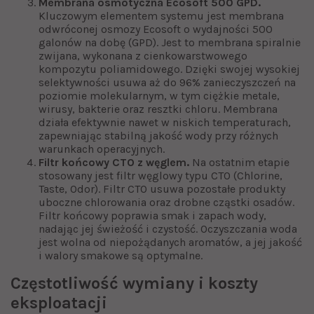
Membrana osmotyczna Ecosoft 500 GPD.
Kluczowym elementem systemu jest membrana
odwróconej osmozy Ecosoft o wydajności 500
galonów na dobę (GPD). Jest to membrana spiralnie
zwijana, wykonana z cienkowarstwowego
kompozytu poliamidowego. Dzięki swojej wysokiej
selektywności usuwa aż do 96% zanieczyszczeń na
poziomie molekularnym, w tym ciężkie metale,
wirusy, bakterie oraz resztki chloru. Membrana
działa efektywnie nawet w niskich temperaturach,
zapewniając stabilną jakość wody przy różnych
warunkach operacyjnych.
Filtr końcowy CTO z węglem.
Na ostatnim etapie
stosowany jest filtr węglowy typu CTO (Chlorine,
Taste, Odor). Filtr CTO usuwa pozostałe produkty
uboczne chlorowania oraz drobne cząstki osadów.
Filtr końcowy poprawia smak i zapach wody,
nadając jej świeżość i czystość. Oczyszczania woda
jest wolna od niepożądanych aromatów, a jej jakość
i walory smakowe są optymalne.
Częstotliwość wymiany i koszty
eksploatacji