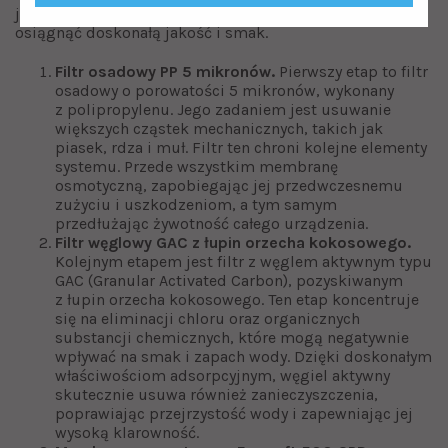
jest oczyszczana na poziomie molekularnym, co pozwala
osiągnąć doskonałą jakość i smak.
Filtr osadowy PP 5 mikronów.
Pierwszy etap to filtr
osadowy o porowatości 5 mikronów, wykonany
z polipropylenu. Jego zadaniem jest usuwanie
większych cząstek mechanicznych, takich jak
piasek, rdza i muł. Filtr ten chroni kolejne elementy
systemu. Przede wszystkim membranę
osmotyczną, zapobiegając jej przedwczesnemu
zużyciu i uszkodzeniom, a tym samym
przedłużając żywotność całego urządzenia.
Filtr węglowy GAC z łupin orzecha kokosowego.
Kolejnym etapem jest filtr z węglem aktywnym typu
GAC (Granular Activated Carbon), pozyskiwanym
z łupin orzecha kokosowego. Ten etap koncentruje
się na eliminacji chloru oraz organicznych
substancji chemicznych, które mogą negatywnie
wpływać na smak i zapach wody. Dzięki doskonałym
właściwościom adsorpcyjnym, węgiel aktywny
skutecznie usuwa również zanieczyszczenia,
poprawiając przejrzystość wody i zapewniając jej
wysoką klarowność.