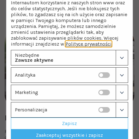
Internautom korzystanie z naszych stron www oraz
RObust 1500 jest także certyfikowany zgodnie
do celów statystycznych. Jeśli nie blokujesz tych
z dyrektywami nowego podejścia EC. Masz
plików, to zgadzasz się na ich użycie oraz zapisanie
pewność, że urządzenie pracuje bezpiecznie
w pamięci Twojego komputera lub innego
i spełnia wszystkie wymagane standardy.
urządzenia. Pamiętaj, że możesz samodzielnie
zmienić ustawienia przeglądarki tak, aby
zablokować zapisywanie plików cookies. Więcej
informacji znajdziesz w
Polityce prywatności
.
Niezbędne
Zawsze aktywne
Analityka
Marketing
Personalizacja
Etapy filtrowania wody
Zapisz
RObust 1500 wykorzystuje zaawansowany,
Zaakceptuj wszystkie i zapisz
czterostopniowy system filtracji, dzięki któremu woda