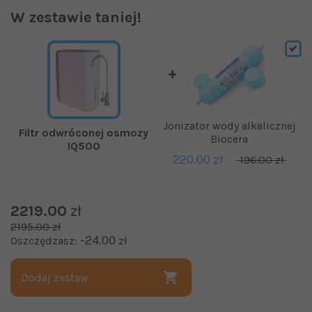
W zestawie taniej!
Jonizator wody alkalicznej
Filtr odwróconej osmozy
Biocera
IQ500
220.00 zł
196.00 zł
2219.00
zł
2195.00 zł
-24.00
Oszczędzasz:
zł
Dodaj zestaw