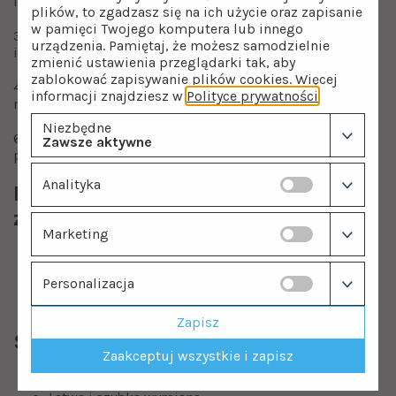
i zanieczyszczenia organiczne (wymiana co 6-12 mies.)
plików, to zgadzasz się na ich użycie oraz zapisanie
w pamięci Twojego komputera lub innego
3. Poprawia smak i zapach wody, usuwa chlor
urządzenia. Pamiętaj, że możesz samodzielnie
i zanieczyszczenia organiczne (wymiana co 6-12 mies.)
zmienić ustawienia przeglądarki tak, aby
zablokować zapisywanie plików cookies. Więcej
4-5. Usuwają bakterie, metale ciężkie, zanieczyszczenia
informacji znajdziesz w
Polityce prywatności
.
rozpuszczone w wodzie (wymiana co 12-24 mies.)
Niezbędne
6. Poprawia smak i zapach wody ostatecznie przed
Zawsze aktywne
podaniem (wymiana co 6-12 mies.)
Analityka
Koszty eksploatacyjne filtra
z osmozą IQ500
Marketing
Cenę i specyfikacje zestawu
4 wymiennych
wkładów
znajdziesz
TUTAJ
.
Personalizacja
2 membrany RO,
wymienne co 12-24 miesięcy
kupisz
TUTAJ
.
Zapisz
System szybkiej wymiany wkładów:
Zaakceptuj wszystkie i zapisz
Wkłady filtrujące typu „twist”