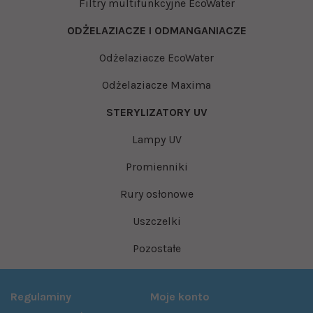
Filtry multifunkcyjne EcoWater
ODŻELAZIACZE I ODMANGANIACZE
Odżelaziacze EcoWater
Odżelaziacze Maxima
STERYLIZATORY UV
Lampy UV
Promienniki
Rury osłonowe
Uszczelki
Pozostałe
Regulaminy
Moje konto