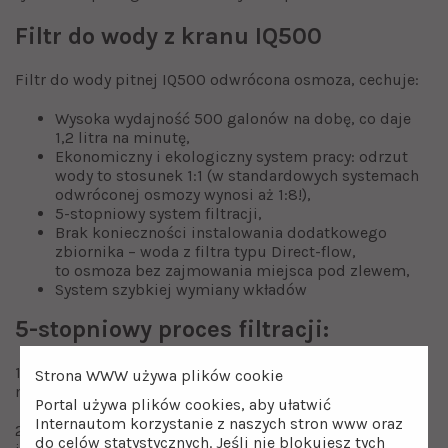
Filtr do wody z kranu IQ500
Filtr do wody pitnej IQ500 odwrócona osmoza, cechuje:
Wysoka wydajność 500 galonów na dobę, co daje
1,2 litra na minutę,
Ekonomiczny i ekologiczny system pracy: odrzut
wody to stosunek 1:1 (w standardowych systemach
odwróconej osmozy wynosi aż 1:8!),
5-stopniowy system filtracji,
Brak konieczności instalowania dodatkowego
zbiornika – woda z filtra typu Direct-flow,
to osmoza bez zajmowania miejsca pod zlewem,
System szybkiej wymiany wkładów
5-stopniowy proces filtracji:
1. Usuwa duże cząsteczki, zawiesiny, zanieczyszczenia
Strona WWW używa plików cookie
mechaniczne (wymiana co 3-6 mies.)
Portal używa plików cookies, aby ułatwić
Internautom korzystanie z naszych stron www oraz
2. Poprawia smak i zapach wody, usuwa chlor
do celów statystycznych. Jeśli nie blokujesz tych