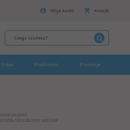
Moje konto
Koszyk
O nas
Producenci
Promocje
conej osmozy
iornika
Filtry do wody pod zlew