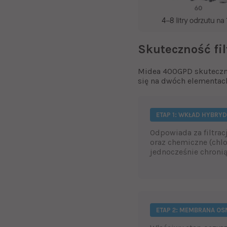
Skuteczność fi
Midea 400GPD skuteczni
się na dwóch elementach
ETAP 1: WKŁAD HYBRY
Odpowiada za filtrac
oraz chemiczne (chlo
jednocześnie chronią
ETAP 2: MEMBRANA O