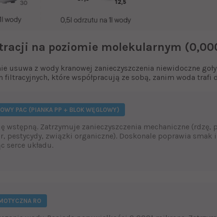
ltracji na poziomie molekularnym (0,00
e usuwa z wody kranowej zanieczyszczenia niewidoczne goł
 filtracyjnych, które współpracują ze sobą, zanim woda trafi 
DOWY PAC (PIANKA PP + BLOK WĘGLOWY)
ję wstępną. Zatrzymuje zanieczyszczenia mechaniczne (rdzę, p
r, pestycydy, związki organiczne). Doskonale poprawia smak i
c serce układu.
SMOTYCZNA RO