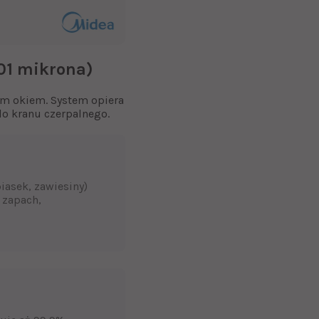
01 mikrona)
ym okiem. System opiera
do kranu czerpalnego.
iasek, zawiesiny)
 zapach,