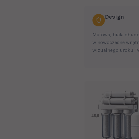
Design
Matowa, biała obud
w nowoczesne wnętrz
wizualnego uroku Tw