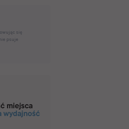
owując się
nie psuje