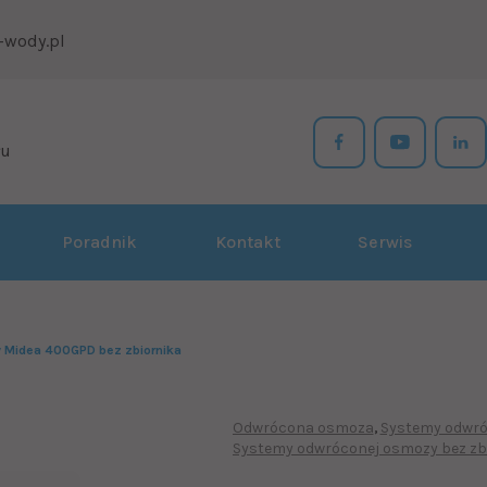
-wody.pl
łu
Poradnik
Kontakt
Serwis
 Midea 400GPD bez zbiornika
Odwrócona osmoza
Systemy odwró
Systemy odwróconej osmozy bez zb