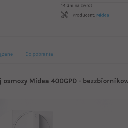
14 dni na zwrot
Producent:
Midea
ązane
Do pobrania
ej osmozy Midea 400GPD - bezzbiorniko