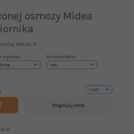
conej osmozy Midea
iornika
bniżką: 899.00 zł
r wylewki:
Mineralizator:
ł
Negocjuj cenę
00 zł