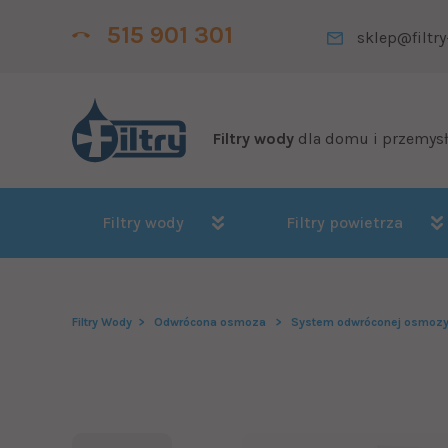
515 901 301
sklep@filtry
Filtry wody
dla domu i przemys
Filtry wody
Filtry powietrza
Filtry Wody
Odwrócona osmoza
System odwróconej osmozy