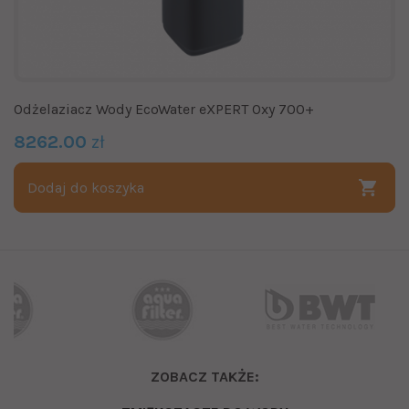
Odżelaziacz Wody EcoWater eXPERT Oxy 700+
8262.00
zł
Dodaj do koszyka
ZOBACZ TAKŻE: