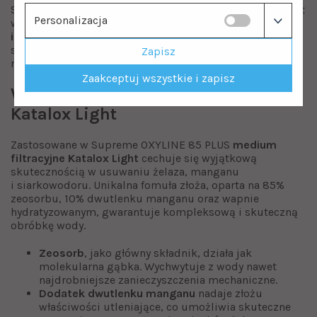
System uzdatniania wody Supreme OXYLINE 85 PLUS jest
Personalizacja
w pełni
kompatybilny z hydroforami przeponowymi jak
i przepływowymi
. Urządzenie w szczególności sprawdza
się w układzie z hydroforem przeponowym, gdzie woda
Zapisz
nie ma kontaktu z powietrzem.
Zaakceptuj wszystkie i zapisz
Wysokiej jakości złoże filtracyjne
Katalox Light
Zastosowane w Supreme OXYLINE 85 PLUS
medium
filtracyjne Katalox Light
cechuje się wyjątkową
skutecznością w usuwaniu żelaza, manganu
i siarkowodoru. Unikalna fomuła złoża, oparta na 85%
zeosorbu, 10% dwutlenku manganu oraz wapnie
hydratyzowanym, gwarantuje kompleksową i skuteczną
obróbkę wody.
Zeosorb
, jako główny składnik, działa jak
molekularna gąbka. Wychwytuje z wody nawet
najdrobniejsze zanieczyszczenia mechaniczne.
Dodatek dwutlenku manganu
nadaje złożu
właściwości utleniające, co umożliwia skuteczne