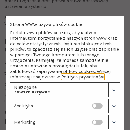
pracy urządzenia oraz pozwala łatwo dostosować
ustawienia systemu.
Sterowniki marki CLACK cieszą się doskonałą opinią ze
względu na swoją
niezawodność
,
długą żywotność
Strona WWW używa plików cookie
i
bezawaryjną pracą
przez lata.
Portal używa plików cookies, aby ułatwić
Internautom korzystanie z naszych stron www oraz
Ekologiczny tryb pracy bez
do celów statystycznych. Jeśli nie blokujesz tych
chemikaliów
plików, to zgadzasz się na ich użycie oraz zapisanie
w pamięci Twojego komputera lub innego
urządzenia. Pamiętaj, że możesz samodzielnie
Dużą zaletą odżelaziacza Supreme OXYLINE 85 PLUS jest
zmienić ustawienia przeglądarki tak, aby
jego ekologiczny charakter. W przeciwieństwie do
zablokować zapisywanie plików cookies. Więcej
tradycyjnych systemów, które wymagają użycia środków
informacji znajdziesz w
Polityce prywatności
.
chemicznych do uzdatniania wody, OXYLINE PLUS
działa
całkowicie bez chemikaliów
. Te nowoczesne rozwiązanie
Niezbędne
minimalizuje wpływ na środowisko, a także eliminuje
Zawsze aktywne
konieczność magazynowania i utylizacji niebezpiecznych
substancji chemicznych.
Analityka
Współpraca z różnymi typami
hydroforów
Marketing