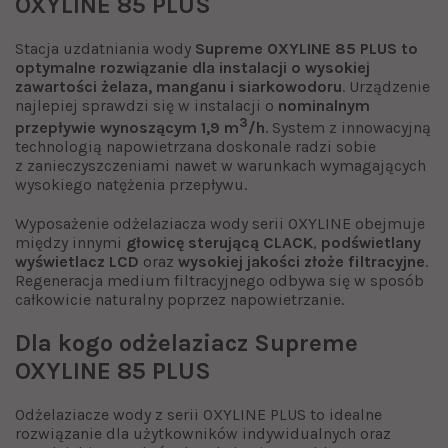
OXYLINE 85 PLUS
Stacja uzdatniania wody
Supreme OXYLINE 85 PLUS to
optymalne rozwiązanie dla instalacji o wysokiej
zawartości żelaza, manganu i siarkowodoru
. Urządzenie
najlepiej sprawdzi się w instalacji o
nominalnym
3
przepływie wynoszącym 1,9 m
/h
. System z innowacyjną
technologią napowietrzana doskonale radzi sobie
z zanieczyszczeniami nawet w warunkach wymagających
wysokiego natężenia przepływu.
Wyposażenie odżelaziacza wody serii OXYLINE obejmuje
między innymi
głowicę sterującą CLACK
,
podświetlany
wyświetlacz LCD
oraz
wysokiej jakości złoże filtracyjne
.
Regeneracja medium filtracyjnego odbywa się w sposób
całkowicie naturalny poprzez napowietrzanie.
Dla kogo odżelaziacz Supreme
OXYLINE 85 PLUS
Odżelaziacze wody z serii OXYLINE PLUS to idealne
rozwiązanie dla użytkowników indywidualnych oraz