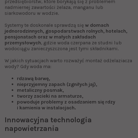
przedsiębiorstw, które borykają się z problemem
nadmiernej zawartości żelaza, manganu lub
siarkowodoru w wodzie.
Systemy te doskonale sprawdzą się
w domach
jednorodzinnych, gospodarstwach rolnych, hotelach,
pensjonatach oraz w małych zakładach
przemysłowych
, gdzie woda czerpana ze studni lub
wodociągu zanieczyszczona jest tymi składnikami.
W jakich sytuacjach warto rozważyć montaż odżelaziacza
wody? Gdy woda ma:
rdzawą barwę,
nieprzyjemny zapach (zgniłych jaj),
metaliczny posmak,
tworzy zacieki na armaturze,
powoduje problemy z osadzaniem się rdzy
i kamienia w instalacjach.
Innowacyjna technologia
napowietrzania