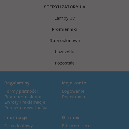
STERYLIZATORY UV
Lampy UV
Promienniki
Rury osłonowe
Uszczelki
Pozostałe
Regulaminy
Moje konto
Formy płatności
Logowanie
Regulamin sklepu
Rejestracja
Zwroty i reklamacje
Polityka prywatności
Informacje
O firmie
Czas dostawy
Filtry sp. z o.o.