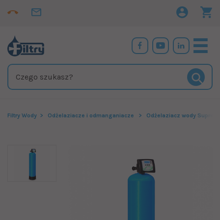
Filtry Wody
Odżelaziacze i odmanganiacze
Odżelaziacz wody Suprem