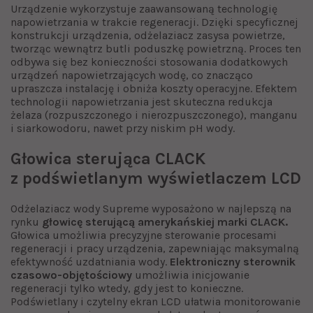
Urządzenie wykorzystuje zaawansowaną technologię
napowietrzania w trakcie regeneracji. Dzięki specyficznej
konstrukcji urządzenia, odżelaziacz zasysa powietrze,
tworząc wewnątrz butli poduszkę powietrzną. Proces ten
odbywa się bez konieczności stosowania dodatkowych
urządzeń napowietrzających wodę, co znacząco
upraszcza instalację i obniża koszty operacyjne. Efektem
technologii napowietrzania jest skuteczna redukcja
żelaza (rozpuszczonego i nierozpuszczonego), manganu
i siarkowodoru, nawet przy niskim pH wody.
Głowica sterująca CLACK
z podświetlanym wyświetlaczem LCD
Odżelaziacz wody Supreme wyposażono w najlepszą na
rynku
głowicę sterującą amerykańskiej marki CLACK.
Głowica umożliwia precyzyjne sterowanie procesami
regeneracji i pracy urządzenia, zapewniając maksymalną
efektywność uzdatniania wody.
Elektroniczny sterownik
czasowo-objętościowy
umożliwia inicjowanie
regeneracji tylko wtedy, gdy jest to konieczne.
Podświetlany i czytelny ekran LCD ułatwia monitorowanie