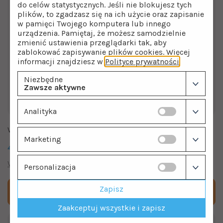
do celów statystycznych. Jeśli nie blokujesz tych
plików, to zgadzasz się na ich użycie oraz zapisanie
w pamięci Twojego komputera lub innego
urządzenia. Pamiętaj, że możesz samodzielnie
zmienić ustawienia przeglądarki tak, aby
zablokować zapisywanie plików cookies. Więcej
informacji znajdziesz w
Polityce prywatności
.
Niezbędne
Zawsze aktywne
Analityka
Wkład sznurkowy Big Blue 20" Supreme
Marketing
47.00
zł
Wkłady do filtrów
Wkłady sznurkowe
Personalizacja
Zapisz
Dodaj do koszyka
Zaakceptuj wszystkie i zapisz