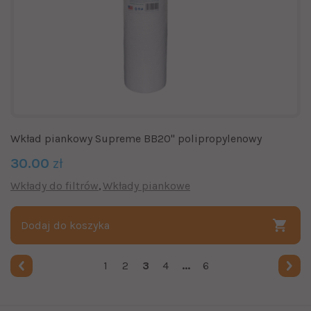
Wkład piankowy Supreme BB20" polipropylenowy
30.00
zł
Wkłady do filtrów
Wkłady piankowe
Dodaj do koszyka
1
2
3
4
...
6