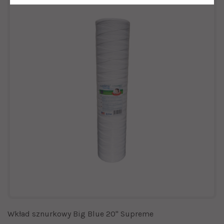
Wkład sznurkowy Big Blue 20" Supreme