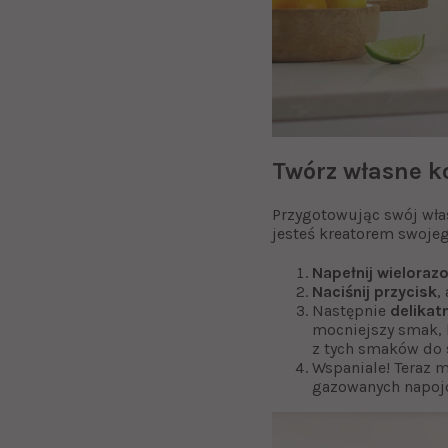
Twórz własne k
Przygotowując swój wła
jesteś kreatorem swoje
Napełnij wieloraz
Naciśnij przycisk
,
Następnie
delikat
mocniejszy smak, l
z tych smaków do
Wspaniale! Teraz 
gazowanych napojó