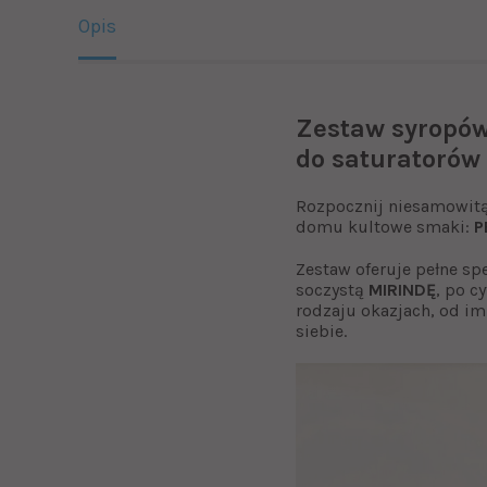
Opis
Zestaw syropów
do saturatorów
Rozpocznij niesamowit
domu kultowe smaki:
P
Zestaw oferuje pełne s
soczystą
MIRINDĘ
, po c
rodzaju okazjach, od im
siebie.