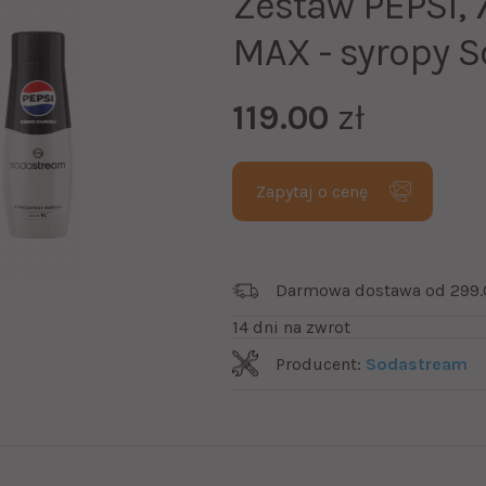
Zestaw PEPSI, 
MAX - syropy 
119.00
zł
Zapytaj o cenę
Darmowa dostawa od 299.
14 dni na zwrot
Producent:
Sodastream