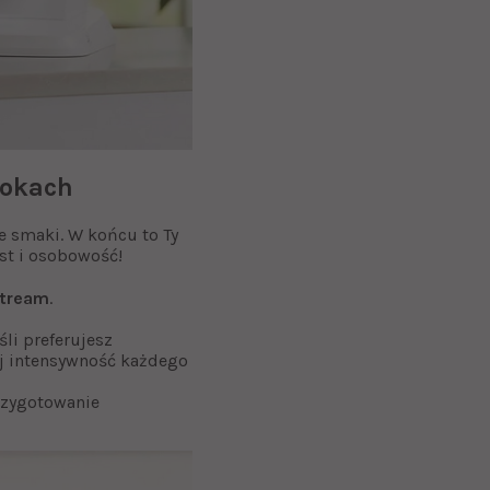
rokach
e smaki. W końcu to Ty
st i osobowość!
Stream
.
śli preferujesz
uj intensywność każdego
rzygotowanie