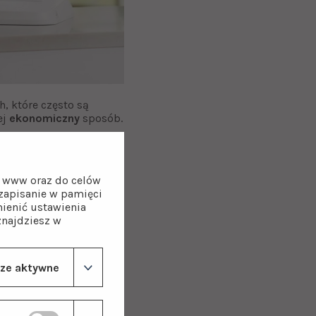
 które często są
ej
ekonomiczny
sposób.
użycie plastikowych
 idzie w parze
on www oraz do celów
z zapisanie w pamięci
trów
gotowego napoju.
ienić ustawienia
przechowywaniu.
znajdziesz w
ze aktywne