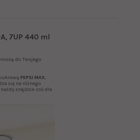
A, 7UP 440 ml
 wniosą do Twojego
ezcukrową
PEPSI MAX
,
za się na różnego
 każdy znajdzie coś dla