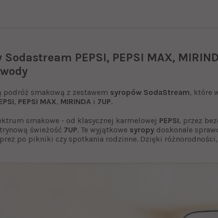
 Sodastream PEPSI, PEPSI MAX, MIRIND
 wody
ą podróż smakową z zestawem
syropów SodaStream
, które
EPSI
,
PEPSI MAX
,
MIRINDA
i
7UP
.
pektrum smakowe - od klasycznej karmelowej
PEPSI
, przez b
ytrynową świeżość
7UP
. Te wyjątkowe
syropy
doskonale sprawd
prez po pikniki czy spotkania rodzinne. Dzięki różnorodności,