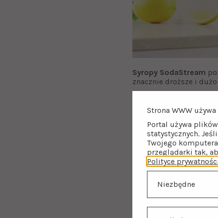
Syropy SodaStream
poz
znacznie droższe i duż
Wybierając
koncentrat
butelek i puszek, co wp
Strona WWW używa 
z niezapomnianymi do
Portal używa plików
statystycznych. Jeśl
Pojemność
każdej
bute
Twojego komputera 
Ta ilość odpowiada oko
przeglądarki tak, a
Kompaktowe
butelki n
Polityce prywatnośc
Niezbędne