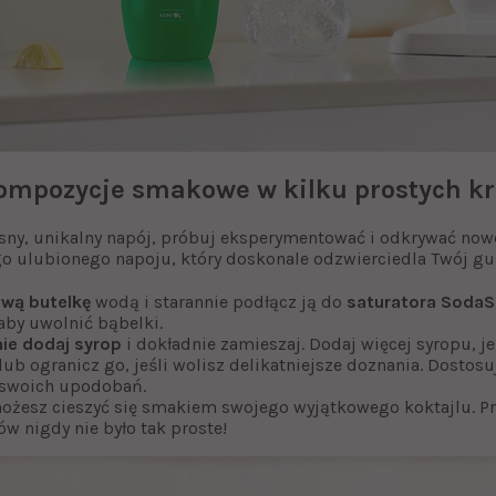
ompozycje smakowe w kilku prostych k
sny, unikalny napój, próbuj eksperymentować i odkrywać now
go ulubionego napoju, który doskonale odzwierciedla Twój gu
ową butelkę
wodą i starannie podłącz ją do
saturatora Soda
 aby uwolnić bąbelki.
nie dodaj syrop
i dokładnie zamieszaj. Dodaj więcej syropu, je
ub ogranicz go, jeśli wolisz delikatniejsze doznania. Dostos
 swoich upodobań.
możesz cieszyć się smakiem swojego wyjątkowego koktajlu. P
w nigdy nie było tak proste!