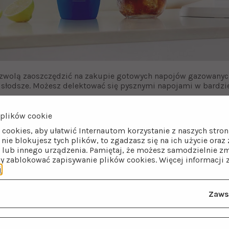
wolą zaoszczędzić na zakupie gotowych napojów gazowanych,
o słodsze. Możesz delektować się pysznymi napojami w bardzi
y SodaStream
, działasz także proekologicznie! Ograniczasz z
ływa korzystnie na naszą planetę. To
ekologiczny wybór
, który
plików cookie
znaniami smakowymi.
 cookies, aby ułatwić Internautom korzystanie z naszych str
i nie blokujesz tych plików, to zgadzasz się na ich użycie ora
lki
wynosi
440 ml
, co wystarczy na przygotowanie
około 36 li
lub innego urządzenia. Pamiętaj, że możesz samodzielnie zm
ło
144 porcjom
napoju po 250 ml. Syropy są łatwe w użyciu i 
by zablokować zapisywanie plików cookies. Więcej informacji 
ie zajmą wiele miejsca w szafce kuchennej.
i
.
Zaws