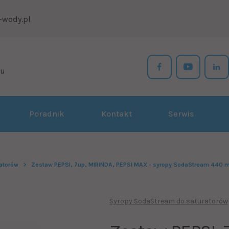
-wody.pl
łu
Poradnik
Kontakt
Serwis
atorów
Zestaw PEPSI, 7up, MIRINDA, PEPSI MAX - syropy SodaStream 440 m
Syropy SodaStream do saturatorów