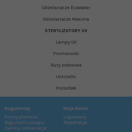
Odżelaziacze EcoWater
Odżelaziacze Maxima
STERYLIZATORY UV
Lampy UV
Promienniki
Rury osłonowe
Uszczelki
Pozostałe
Regulaminy
Moje konto
Formy płatności
Logowanie
Regulamin sklepu
Rejestracja
Zwroty i reklamacje