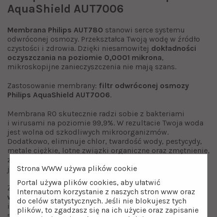
AquaShield AUT7006
Membrana Philips AUT780
stanowi serce systemu
odwróconej osmozy. Przekształca Twoją wodę w źródło
czystości i zdrowia. Dzięki niesamowitej
dokładności
oczyszczania na poziomie 0,0001 mikrona
,
mikroskopijne zanieczyszczenia nie mają szans.
Zastosowanie membrany:
filtr odwróconej osmozy
Philips AquaShield AUT7006
.
Membrana RO skutecznie radzi sobie z bakteriami
i wirusami na poziomie 99,9%. W rezultacie Twoja woda
jest wolna od szkodliwych mikroorganizmów.
Dodatkowo, eliminuje chlor, twardość wody, pestycydy,
metale ciężkie, lotne związki organiczne oraz zmętnienie,
zapewniając wodę, która spełnia najwyższe standardy
Strona WWW używa plików cookie
jakości.
Portal używa plików cookies, aby ułatwić
Zapomnij o częstych wymianach –
zalecany czas
Internautom korzystanie z naszych stron www oraz
wymiany membrany Philips AUT780
wynosi aż do
do celów statystycznych. Jeśli nie blokujesz tych
imponujących
36 miesięcy
. Membrana została
plików, to zgadzasz się na ich użycie oraz zapisanie
stworzona, aby służyć przez długi czas, bez konieczności