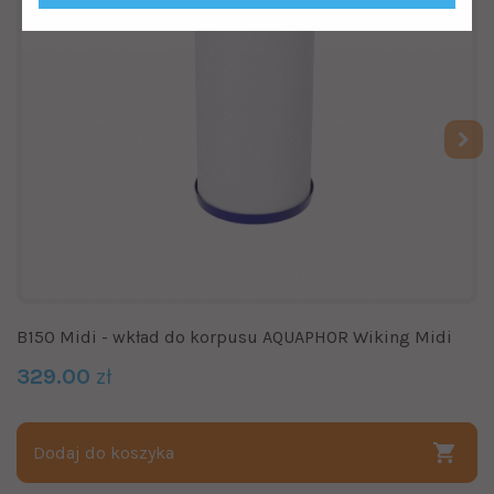
B150 Midi - wkład do korpusu AQUAPHOR Wiking Midi
329.00
zł
Dodaj do koszyka