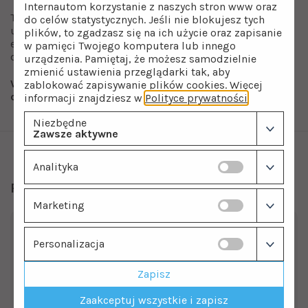
Internautom korzystanie z naszych stron www oraz
To rozwiązanie dla osób, które chcą domknąć proces
do celów statystycznych. Jeśli nie blokujesz tych
uzdatniania wody w sposób technologicznie pełny. Bez
plików, to zgadzasz się na ich użycie oraz zapisanie
elementów marketingowych, za to z konkretnym
w pamięci Twojego komputera lub innego
działaniem fizykochemicznym.
urządzenia. Pamiętaj, że możesz samodzielnie
zmienić ustawienia przeglądarki tak, aby
Wkład bioceramiczny podlega regularnej wymianie po
zablokować zapisywanie plików cookies. Więcej
około 6-12 miesiącach użytkowania.
informacji znajdziesz w
Polityce prywatności
.
Niezbędne
Zawsze aktywne
Analityka
Polecamy również
Marketing
Personalizacja
Zapisz
Zaakceptuj wszystkie i zapisz