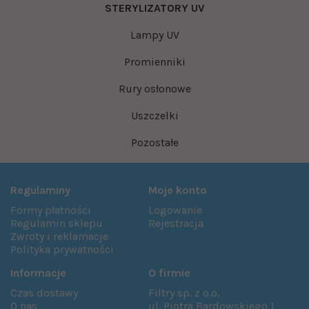
STERYLIZATORY UV
Lampy UV
Promienniki
Rury osłonowe
Uszczelki
Pozostałe
Regulaminy
Moje konto
Formy płatności
Logowanie
Regulamin sklepu
Rejestracja
Zwroty i reklamacje
Polityka prywatności
Informacje
O firmie
Czas dostawy
Filtry sp. z o.o.
O nas
ul. Piotra Bardowskiego 1