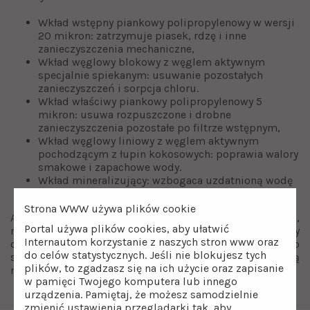
Wkład wstępny piankowy polipropylenowy w wersji
20 mikron: zatrzymuje piasek, rdzę i inne
zanieczyszczenia mechaniczne,
Wkład węglowy blokowy z węglem aktywnym
specjalnie spiekanym: usuwanie pozostałych
zanieczyszczeń i sorpcja chloru.
Wkład właściwy piankowy polipropylenowy 5
mikron: usuwa rozpuszczone i drobne
zanieczyszczenia pozostałe po filtrze wstępnym,
Wkład węglowy liniowy z węglem aktywnym
pochodzącym z łupin kokosowych: poprawia walory
smakowe i zapachowe wody.
Wkład mineralizujący: wzbogaca uzdatnioną wodę
o potrzebne dla organizmu minerały.
Strona WWW używa plików cookie
Aby zapewnić efektywną pracę systemu filtracyjnego RO6,
Portal używa plików cookies, aby ułatwić
należy wymieniać wkłady do filtrów wody w tym wkłady
Internautom korzystanie z naszych stron www oraz
do osmozy co 6 miesięcy. Dobierz wkłady filtracyjne do
do celów statystycznych. Jeśli nie blokujesz tych
systemów odwróconej osmozy i przeglądaj ofertę jaką
plików, to zgadzasz się na ich użycie oraz zapisanie
ma nasz sklep online z filtrami do wody.
w pamięci Twojego komputera lub innego
urządzenia. Pamiętaj, że możesz samodzielnie
zmienić ustawienia przeglądarki tak, aby