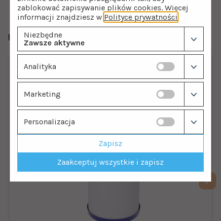
zablokować zapisywanie plików cookies. Więcej
informacji znajdziesz w
Polityce prywatności
.
Niezbędne
Polecamy również
Zawsze aktywne
Analityka
Marketing
Personalizacja
Zapisz
Zaakceptuj wszystkie i zapisz