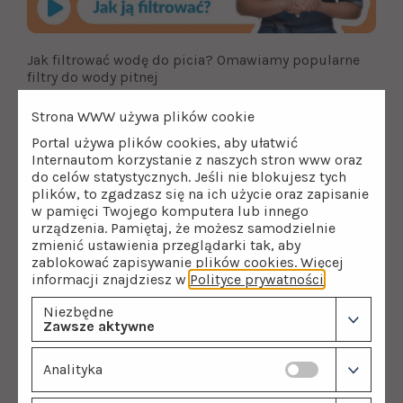
Jak filtrować wodę do picia? Omawiamy popularne
filtry do wody pitnej
Strona WWW używa plików cookie
Zobacz wszystkie filmy
Portal używa plików cookies, aby ułatwić
Internautom korzystanie z naszych stron www oraz
do celów statystycznych. Jeśli nie blokujesz tych
plików, to zgadzasz się na ich użycie oraz zapisanie
Filtry wody i powietrza
w pamięci Twojego komputera lub innego
urządzenia. Pamiętaj, że możesz samodzielnie
zmienić ustawienia przeglądarki tak, aby
Zmiękczacze wody
zablokować zapisywanie plików cookies. Więcej
Filtry multifunkcyjne
informacji znajdziesz w
Polityce prywatności
.
Odwrócona osmoza
Niezbędne
Odżelaziacze i odmanganiacze
Zawsze aktywne
Sterylizatory UV
Filtry do wody
Analityka
Kolumny filtracyjne
Filtry narurowe