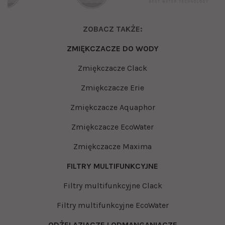
ZOBACZ TAKŻE:
ZMIĘKCZACZE DO WODY
Zmiękczacze Clack
Zmiękczacze Erie
Zmiękczacze Aquaphor
Zmiękczacze EcoWater
Zmiękczacze Maxima
FILTRY MULTIFUNKCYJNE
Filtry multifunkcyjne Clack
Filtry multifunkcyjne EcoWater
ODŻELAZIACZE I ODMANGANIACZE