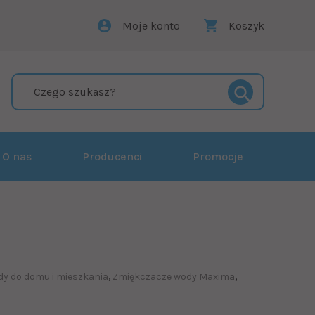
Moje konto
Koszyk
O nas
Producenci
Promocje
y do domu i mieszkania
Zmiękczacze wody Maxima