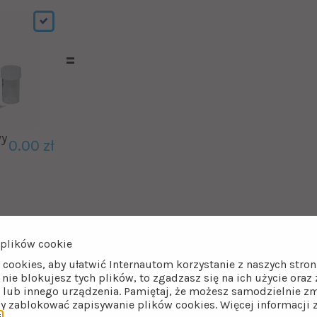
wy
0.00 zł
plików cookie
 cookies, aby ułatwić Internautom korzystanie z naszych str
i nie blokujesz tych plików, to zgadzasz się na ich użycie ora
lub innego urządzenia. Pamiętaj, że możesz samodzielnie zm
wody Maxima ECO 32 – największy mod
by zablokować zapisywanie plików cookies. Więcej informacji 