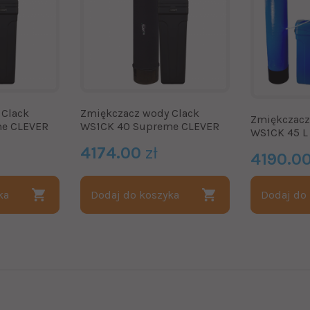
 Clack
Zmiękczacz wody Clack
Zmiękczacz
me CLEVER
WS1CK 40 Supreme CLEVER
WS1CK 45 L
4174.00
zł
4190.0
ka
Dodaj do koszyka
Dodaj do