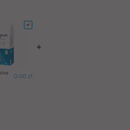
olne
0.00 zł