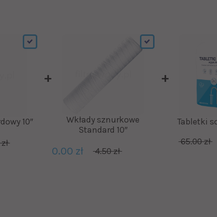
Wkłady sznurkowe
dowy 10″
Tabletki s
Standard 10″
65.00 zł
 zł
0.00 zł
4.50 zł