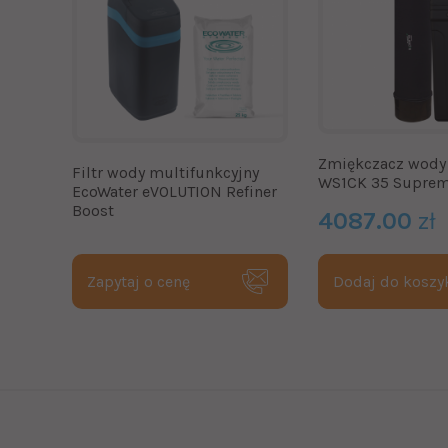
Zmiękczacz wody
Filtr wody multifunkcyjny
WS1CK 35 Supre
EcoWater eVOLUTION Refiner
Boost
4087.00
zł
Zapytaj o cenę
Dodaj do koszy