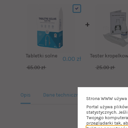
Tabletki solne
Tester kropelko
0.00 zł
65.00 zł
25.00 zł
Opis
Dane techniczne
Do pobrania
Strona WWW używa 
Portal używa plików
statystycznych. Jeśl
Twojego komputera 
Zmiękczacz do 
przeglądarki tak, a