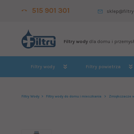
515 901 301
sklep@filtry
Filtry wody
dla domu i przemys
Filtry wody
Filtry powietrza
Filtry Wody
Filtry wody do domu i mieszkania
Zmiękczacze w