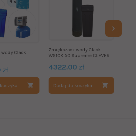
Zmiękczacz wody Clack
Zmięk
 wody Clack
WS1CK 50 Supreme CLEVER
WS1C
4322.00
zł
491
0
zł
 koszyka
Dodaj do koszyka
Dod