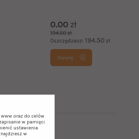
0.00
zł
194.50 zł
194.50
Oszczędzasz:
zł
Zapytaj
on www oraz do celów
z zapisanie w pamięci
ienić ustawienia
el
znajdziesz w