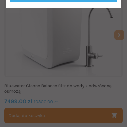
Bluewater Cleone Balance filtr do wody z odwróconą
osmozą
7499.00 zł
10300.00 zł
Dodaj do koszyka