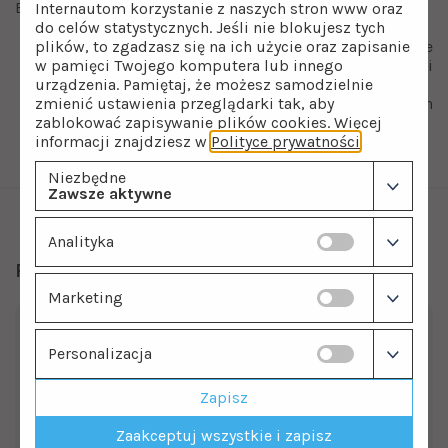
Elementy systemu Akvaro 75 GPD:
Internautom korzystanie z naszych stron www oraz
do celów statystycznych. Jeśli nie blokujesz tych
plików, to zgadzasz się na ich użycie oraz zapisanie
Wkład sedymentacyjny polipropylenowy: wstępne
w pamięci Twojego komputera lub innego
oczyszczanie wody, zatrzymywanie substancji
urządzenia. Pamiętaj, że możesz samodzielnie
mechanicznych,
zmienić ustawienia przeglądarki tak, aby
Wkład węglowy liniowy: poprawia smak i zapach
zablokować zapisywanie plików cookies. Więcej
wody.
informacji znajdziesz w
Polityce prywatności
.
Membrana filtracyjna Osmotec/Vontron 75 GPD
Niezbędne
Zawsze aktywne
Analityka
Polecamy również
Marketing
Personalizacja
Zapisz
Zaakceptuj wszystkie i zapisz