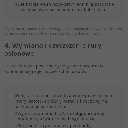
Delikatnie wsuń nowy promiennik, a pozostałe
4
czynności wykonaj w odwrotnej kolejności.
Wymiana promiennika nie wymaga zamknięcia przepływu wody przez
komorę sterylizatora. Nie należy przy tym odkręcać mufy.
4. Wymiana i czyszczenie rury
osłonowej
Rura osłonowa
powinna być czyszczona w miarę
zbierania się na jej powierzchni osadów:
Odłącz zasilanie i przepływ wody przez komorę
1
sterylizatora, opróżnij komorę i poczekaj na
schłodzenie urządzenia.
Wyjmij promiennik UV, a następnie odkręć
2
mufę przy użyciu specjalnego klucza.
Zdejmij z rury osłonowej podkładkę
3