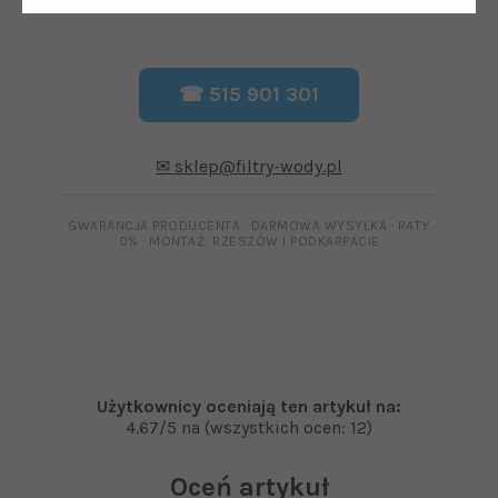
☎ 515 901 301
✉︎ sklep@filtry-wody.pl
GWARANCJA PRODUCENTA · DARMOWA WYSYŁKA · RATY
0% · MONTAŻ: RZESZÓW I PODKARPACIE
Użytkownicy oceniają ten artykuł na:
4.67/5 na (wszystkich ocen: 12)
Oceń artykuł