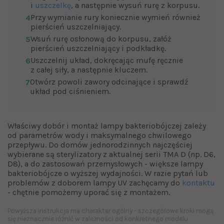
i
uszczelkę
, a następnie wysuń rurę z korpusu.
Przy wymianie rury koniecznie wymień również
4
pierścień uszczelniający.
Wsuń rurę osłonową do korpusu, załóż
5
pierścień uszczelniający i podkładkę.
Uszczelnij układ, dokręcając mufę ręcznie
6
z całej siły, a następnie kluczem.
Otwórz powoli zawory odcinające i sprawdź
7
układ pod ciśnieniem.
Właściwy dobór i montaż lampy bakteriobójczej zależy
od parametrów wody i maksymalnego chwilowego
przepływu. Do domów jednorodzinnych najczęściej
wybierane są sterylizatory z aktualnej serii TMA D (np. D6,
D8), a do zastosowań przemysłowych - większe lampy
bakteriobójcze o wyższej wydajności. W razie pytań lub
problemów z doborem lampy UV zachęcamy do
kontaktu
- chętnie pomożemy uporać się z montażem.
Powyższa instrukcja ma charakter ogólny - szczegółowe kroki mogą
się nieznacznie różnić w zależności od konkretnego modelu