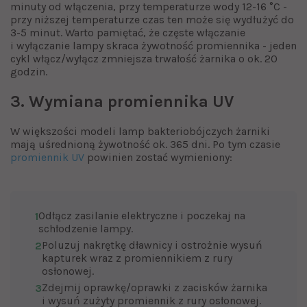
minuty od włączenia, przy temperaturze wody 12-16 °C -
przy niższej temperaturze czas ten może się wydłużyć do
3-5 minut. Warto pamiętać, że częste włączanie
i wyłączanie lampy skraca żywotność promiennika - jeden
cykl włącz/wyłącz zmniejsza trwałość żarnika o ok. 20
godzin.
3. Wymiana promiennika UV
W większości modeli lamp bakteriobójczych żarniki
mają uśrednioną żywotność ok. 365 dni. Po tym czasie
promiennik UV
powinien zostać wymieniony:
Odłącz zasilanie elektryczne i poczekaj na
1
schłodzenie lampy.
Poluzuj nakrętkę dławnicy i ostrożnie wysuń
2
kapturek wraz z promiennikiem z rury
osłonowej.
Zdejmij oprawkę/oprawki z zacisków żarnika
3
i wysuń zużyty promiennik z rury osłonowej.