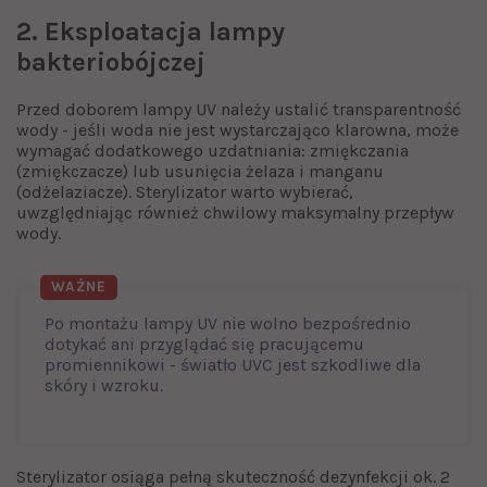
2. Eksploatacja lampy
bakteriobójczej
Przed doborem lampy UV należy ustalić transparentność
wody - jeśli woda nie jest wystarczająco klarowna, może
wymagać dodatkowego uzdatniania: zmiękczania
(zmiękczacze) lub usunięcia żelaza i manganu
(odżelaziacze). Sterylizator warto wybierać,
uwzględniając również chwilowy maksymalny przepływ
wody.
WAŻNE
Po montażu lampy UV nie wolno bezpośrednio
dotykać ani przyglądać się pracującemu
promiennikowi - światło UVC jest szkodliwe dla
skóry i wzroku.
Sterylizator osiąga pełną skuteczność dezynfekcji ok. 2