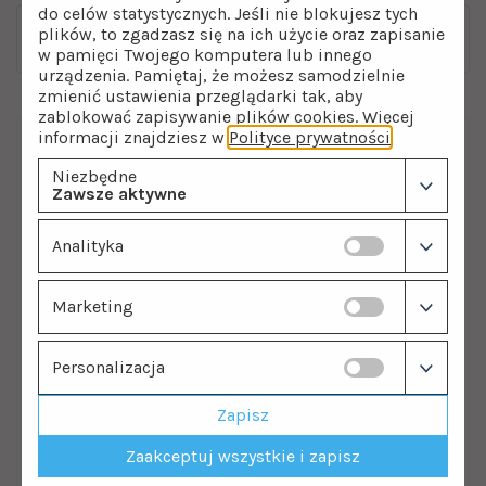
do celów statystycznych. Jeśli nie blokujesz tych
Co zrobić, jeśli woda przed lampą UV nie jest
plików, to zgadzasz się na ich użycie oraz zapisanie
wystarczająco klarowna?
w pamięci Twojego komputera lub innego
urządzenia. Pamiętaj, że możesz samodzielnie
zmienić ustawienia przeglądarki tak, aby
zablokować zapisywanie plików cookies. Więcej
informacji znajdziesz w
Polityce prywatności
.
Niezbędne
POTRZEBUJESZ POMOCY Z MONTAŻEM?
Zawsze aktywne
Zadzwoń lub napisz - podpowiemy
Analityka
krok po kroku
Marketing
Jeśli wolisz mieć pewność, że wszystko
zrobisz poprawnie, oferujemy również
Personalizacja
profesjonalny montaż sterylizatora UV.
Zapisz
Zaakceptuj wszystkie i zapisz
Zobacz lampy UV do wody >