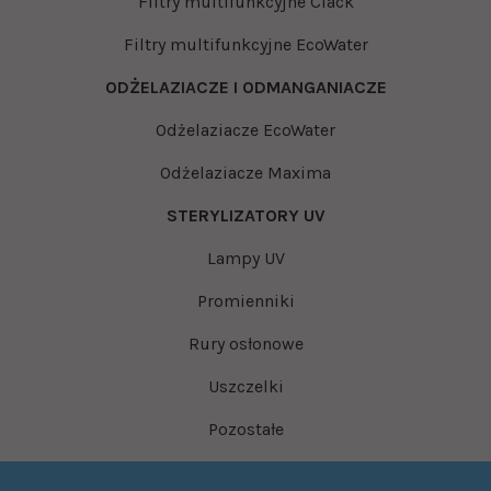
Filtry multifunkcyjne Clack
Filtry multifunkcyjne EcoWater
ODŻELAZIACZE I ODMANGANIACZE
Odżelaziacze EcoWater
Odżelaziacze Maxima
STERYLIZATORY UV
Lampy UV
Promienniki
Rury osłonowe
Uszczelki
Pozostałe