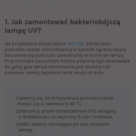
1. Jak zamontować bakteriobójczą
lampę UV?
Na przykładzie sterylizatora
TMA D8
. Sterylizator
powinien zostać zamontowany w sposób ograniczający
tworzenie się poduszki powietrznej w komorze lampy.
Przy montażu poziomym króćce powinny być skierowane
do góry; gdy lampa montowana jest skośnie lub
pionowo, należy zapewnić wlot wody od dołu.
Upewnij się, że temperatura pomieszczenia
1
mieści się w zakresie 5-45 °C.
Zamontuj przed sterylizatorem filtr wstępny
2
o dokładności co najmniej 5 lub 1 mikrona.
Załóż zawory odcinające po obu stronach
3
lampy.