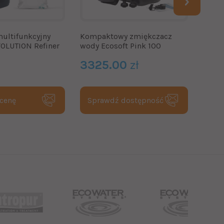
multifunkcyjny
Kompaktowy zmiękczacz
Zmię
VOLUTION Refiner
wody Ecosoft Pink 100
S100
3325.00
zł
340
 cenę
Sprawdź dostępność
Dod