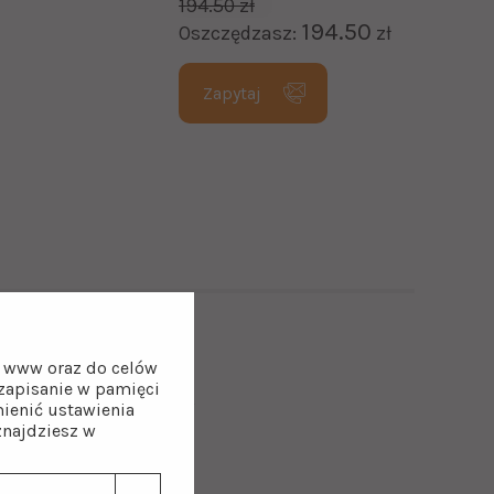
194.50 zł
194.50
Oszczędzasz:
zł
Zapytaj
on www oraz do celów
z zapisanie w pamięci
ści. Zmiękczacze wody
ienić ustawienia
 wykonania zastosowano
znajdziesz w
cję zmiękczania spełnia
. Poprzez zastosowanie
ność niż konkurencyjne