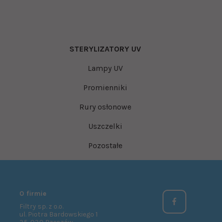
STERYLIZATORY UV
Lampy UV
Promienniki
Rury osłonowe
Uszczelki
Pozostałe
O firmie
Filtry sp. z o.o.
ul. Piotra Bardowskiego 1