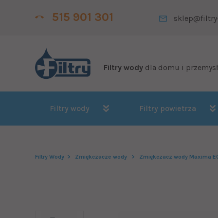
515 901 301
sklep@filtry
Filtry wody
dla domu i przemys
Filtry wody
Filtry powietrza
Filtry Wody
Zmiękczacze wody
Zmiękczacz wody Maxima EC