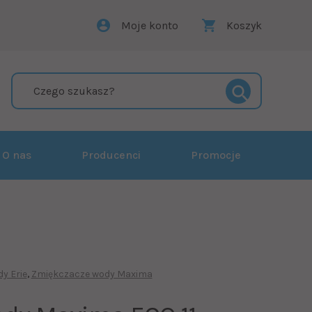
Moje konto
Koszyk
O nas
Producenci
Promocje
y Erie
Zmiękczacze wody Maxima