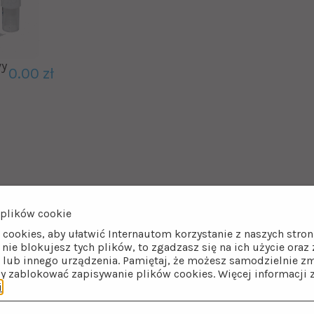
wy
0.00 zł
plików cookie
ci zmiękczacz wody do domu
 cookies, aby ułatwić Internautom korzystanie z naszych str
i nie blokujesz tych plików, to zgadzasz się na ich użycie ora
wody Maxima to gwarancja ekonomiczności i skuteczno
lub innego urządzenia. Pamiętaj, że możesz samodzielnie zm
nalną głowicę Erie, pracującą w cyklu objętościowym. Do
by zablokować zapisywanie plików cookies. Więcej informacji 
akości, całkowicie bezpieczne podczas kontaktu z wodą. Funk
i
.
 posiadająca wysoką efektywność pracy nawet przez 12 lat
u ciśnieniowym zmiękczacze mają znacznie lepszą wydaj