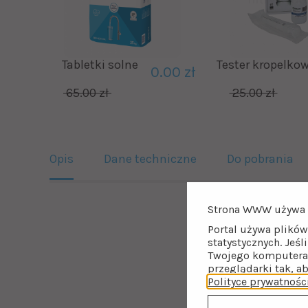
Tabletki solne
Tester kropelko
0.00 zł
65.00 zł
25.00 zł
Opis
Dane techniczne
Do pobrania
Strona WWW używa 
Wysokiej jakoś
Portal używa plików
statystycznych. Jeśl
Dobry zmiękczacz do 
Twojego komputera 
wyposażone są w orygi
przeglądarki tak, a
materiały o wysokiej j
Polityce prywatnośc
żywica monosferyczna,
deflektora w zbiornik