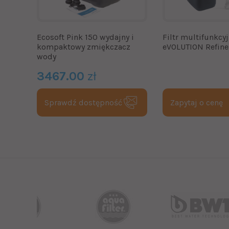
Ecosoft Pink 150 wydajny i
Filtr multifunkcy
kompaktowy zmiękczacz
eVOLUTION Refine
wody
3467.00
zł
Sprawdź dostępność
Zapytaj o cenę