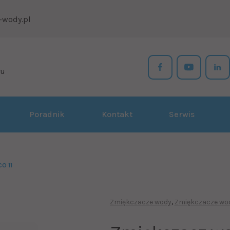
-wody.pl
łu
Poradnik
Kontakt
Serwis
O 11
Zmiękczacze wody
Zmiękczacze wod