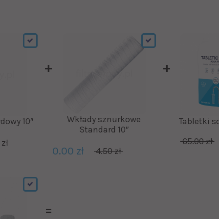
Wkłady sznurkowe
dowy 10″
Tabletki s
Standard 10″
65.00 zł
 zł
0.00 zł
4.50 zł