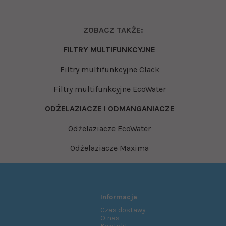
ZOBACZ TAKŻE:
FILTRY MULTIFUNKCYJNE
Filtry multifunkcyjne Clack
Filtry multifunkcyjne EcoWater
ODŻELAZIACZE I ODMANGANIACZE
Odżelaziacze EcoWater
Odżelaziacze Maxima
Informacje
Czas dostawy
O nas