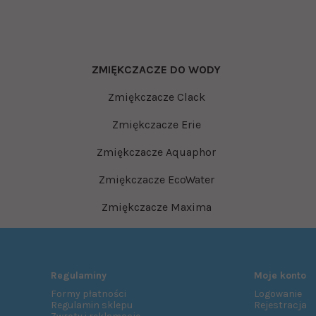
ZMIĘKCZACZE DO WODY
Zmiękczacze Clack
Zmiękczacze Erie
Zmiękczacze Aquaphor
Zmiękczacze EcoWater
Zmiękczacze Maxima
Regulaminy
Moje konto
Formy płatności
Logowanie
Regulamin sklepu
Rejestracja