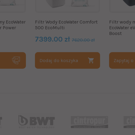
jny EcoWater
Filtr Wody EcoWater Comfort
Filtr wody 
r Power
500 EcoMulti
EcoWater e
Boost
7399.00 zł
7620.00 zł
Dodaj do koszyka
Zapytaj o