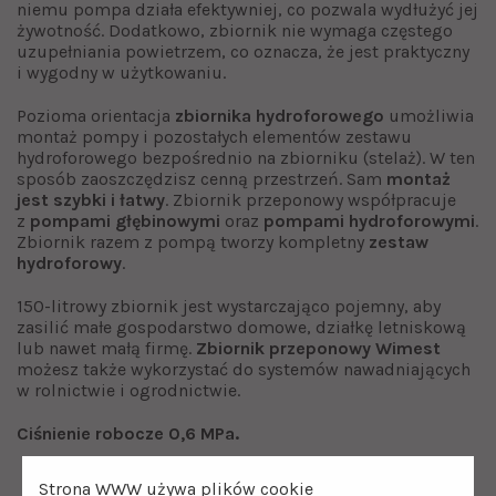
niemu pompa działa efektywniej, co pozwala wydłużyć jej
żywotność. Dodatkowo, zbiornik nie wymaga częstego
uzupełniania powietrzem, co oznacza, że jest praktyczny
i wygodny w użytkowaniu.
Pozioma orientacja
zbiornika hydroforowego
umożliwia
montaż pompy i pozostałych elementów zestawu
hydroforowego bezpośrednio na zbiorniku (stelaż). W ten
sposób zaoszczędzisz cenną przestrzeń. Sam
montaż
jest szybki i łatwy
. Zbiornik przeponowy współpracuje
z
pompami głębinowymi
oraz
pompami hydroforowymi
.
Zbiornik razem z pompą tworzy kompletny
zestaw
hydroforowy
.
150-litrowy zbiornik jest wystarczająco pojemny, aby
zasilić małe gospodarstwo domowe, działkę letniskową
lub nawet małą firmę.
Zbiornik przeponowy Wimest
możesz także wykorzystać do systemów nawadniających
w rolnictwie i ogrodnictwie.
Ciśnienie robocze 0,6 MPa.
Strona WWW używa plików cookie