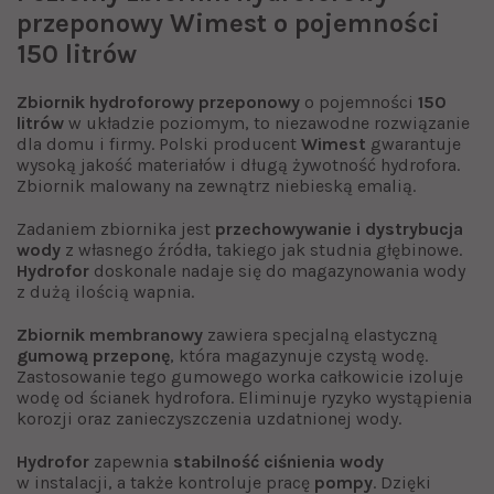
przeponowy Wimest o pojemności
150 litrów
Zbiornik hydroforowy przeponowy
o pojemności
150
litrów
w układzie poziomym, to niezawodne rozwiązanie
dla domu i firmy. Polski producent
Wimest
gwarantuje
wysoką jakość materiałów i długą żywotność hydrofora.
Zbiornik malowany na zewnątrz niebieską emalią.
Zadaniem zbiornika jest
przechowywanie i dystrybucja
wody
z własnego źródła, takiego jak studnia głębinowe.
Hydrofor
doskonale nadaje się do magazynowania wody
z dużą ilością wapnia.
Zbiornik membranowy
zawiera specjalną elastyczną
gumową przeponę
, która magazynuje czystą wodę.
Zastosowanie tego gumowego worka całkowicie izoluje
wodę od ścianek hydrofora. Eliminuje ryzyko wystąpienia
korozji oraz zanieczyszczenia uzdatnionej wody.
Hydrofor
zapewnia
stabilność ciśnienia wody
w instalacji, a także kontroluje pracę
pompy
. Dzięki