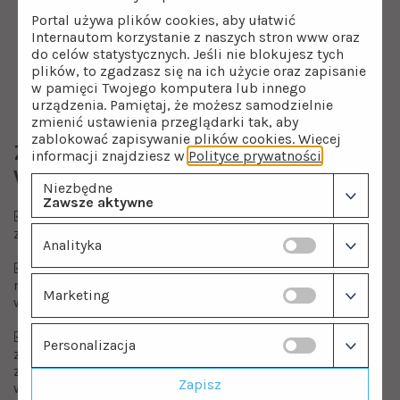
Portal używa plików cookies, aby ułatwić
Internautom korzystanie z naszych stron www oraz
do celów statystycznych. Jeśli nie blokujesz tych
plików, to zgadzasz się na ich użycie oraz zapisanie
w pamięci Twojego komputera lub innego
urządzenia. Pamiętaj, że możesz samodzielnie
zmienić ustawienia przeglądarki tak, aby
zablokować zapisywanie plików cookies. Więcej
Zalety zbiornika przeponowego
informacji znajdziesz w
Polityce prywatności
.
Wimest
Niezbędne
Zawsze aktywne
☑️ Nowoczesne technologie produkcyjne i wysoka jakość
zastosowanych materiałów.
Analityka
☑️ Zbiorniki przeponowe można skutecznie stosować do
różnych rodzajów wody, nawet tej o wysokiej zawartości
Marketing
wapnia czy korozyjnej.
☑️ Pojemność użytkowa zbiornika przeponowego jest
Personalizacja
znacznie większa w porównaniu do tradycyjnych
zbiorników bez membrany. Takie rozwiązanie oznacza
Zapisz
większą ilość magazynowanej wody.