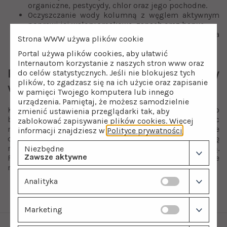
organiczne, pestycydy, chlor oraz jego pochodne.
Oczyszczanie wody kolumną z węglem aktywnym
poprawi jej walory smakowe, zapach oraz barwę.
O dobrej jakości i bezpieczeństwie użytkowania
Strona WWW używa plików cookie
kolumny BNT 631M 15l świadczy atest PZH.
Portal używa plików cookies, aby ułatwić
Otrzymujesz od nas 10 lat gwarancji!
Internautom korzystanie z naszych stron www oraz
Porady dotyczące montażu kolumny
do celów statystycznych. Jeśli nie blokujesz tych
plików, to zgadzasz się na ich użycie oraz zapisanie
węglowej BNT 631M 15l
w pamięci Twojego komputera lub innego
urządzenia. Pamiętaj, że możesz samodzielnie
Kolumnę węglową zamontuj w punkcie wejścia wody do
zmienić ustawienia przeglądarki tak, aby
budynku mieszkalnego. Przed przystąpieniem do prac
zablokować zapisywanie plików cookies. Więcej
montażowych zadbaj o to, aby zapewnić kolumnie
informacji znajdziesz w
Polityce prywatności
.
odpływ do kanalizacji. W celach ochronnych zaleca się
montaż filtra mechanicznego przed kolumną węglową.
Niezbędne
Zawsze aktywne
Filtry mechaniczne przechwytują zanieczyszczenia, które
mogą naruszyć właściwą pracę kolumny węglowej.
Analityka
Marketing