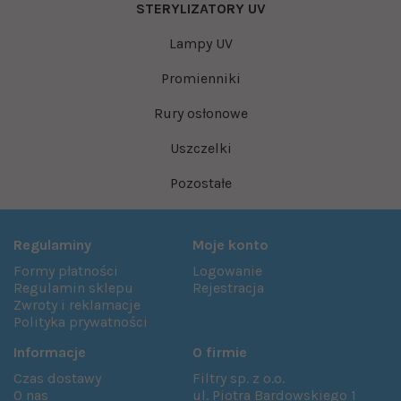
STERYLIZATORY UV
Lampy UV
Promienniki
Rury osłonowe
Uszczelki
Pozostałe
Regulaminy
Moje konto
Formy płatności
Logowanie
Regulamin sklepu
Rejestracja
Zwroty i reklamacje
Polityka prywatności
Informacje
O firmie
Czas dostawy
Filtry sp. z o.o.
O nas
ul. Piotra Bardowskiego 1