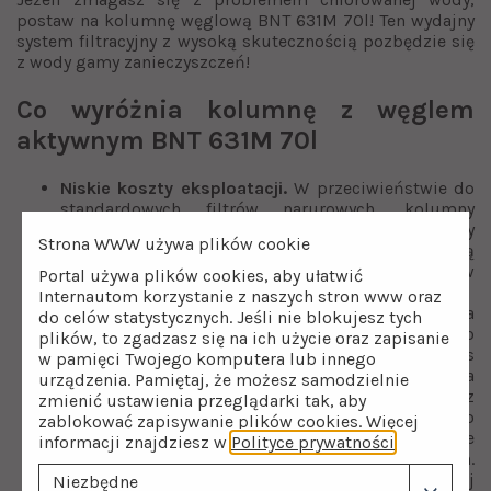
postaw na kolumnę węglową BNT 631M 70l! Ten wydajny
system filtracyjny z wysoką skutecznością pozbędzie się
z wody gamy zanieczyszczeń!
Co wyróżnia kolumnę z węglem
aktywnym BNT 631M 70l
Niskie koszty eksploatacji.
W przeciwieństwie do
standardowych filtrów narurowych, kolumny
węglowe nie wymagają regularnej wymiany
Strona WWW używa plików cookie
wkładów. Kolumny węglowe stanowią tańszą
w eksploatacji alternatywę dla systemów
Portal używa plików cookies, aby ułatwić
narurowych.
Internautom korzystanie z naszych stron www oraz
Regeneracja zwykłą wodą.
Dla zachowania
do celów statystycznych. Jeśli nie blokujesz tych
wydajności urządzenia złoże węgla aktywnego
plików, to zgadzasz się na ich użycie oraz zapisanie
należy regenerować. Czym jest regeneracja? Proces
w pamięci Twojego komputera lub innego
polega na przepłukaniu od dołu do góry złoża
urządzenia. Pamiętaj, że możesz samodzielnie
filtracyjnego wodą. Woda płucząca wraz
zmienić ustawienia przeglądarki tak, aby
z zebranymi zanieczyszczeniami spływa prosto do
zablokować zapisywanie plików cookies. Więcej
odpływu kanalizacyjnego. Do tego procesu nie
informacji znajdziesz w
Polityce prywatności
.
wykorzystuje się żadnych środków chemicznych.
Regenerację przeprowadza się za pomocą ręcznej
Niezbędne