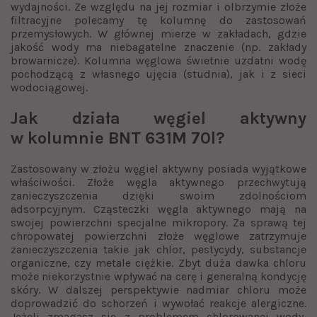
wydajności. Ze względu na jej rozmiar i olbrzymie złoże
filtracyjne polecamy tę kolumnę do zastosowań
przemysłowych. W głównej mierze w zakładach, gdzie
jakość wody ma niebagatelne znaczenie (np. zakłady
browarnicze). Kolumna węglowa świetnie uzdatni wodę
pochodzącą z własnego ujęcia (studnia), jak i z sieci
wodociągowej.
Jak działa węgiel aktywny
w kolumnie BNT 631M 70l?
Zastosowany w złożu węgiel aktywny posiada wyjątkowe
właściwości. Złoże węgla aktywnego przechwytują
zanieczyszczenia dzięki swoim zdolnościom
adsorpcyjnym. Cząsteczki węgla aktywnego mają na
swojej powierzchni specjalne mikropory. Za sprawą tej
chropowatej powierzchni złoże węglowe zatrzymuje
zanieczyszczenia takie jak chlor, pestycydy, substancje
organiczne, czy metale ciężkie. Zbyt duża dawka chloru
może niekorzystnie wpływać na cerę i generalną kondycję
skóry. W dalszej perspektywie nadmiar chloru może
doprowadzić do schorzeń i wywołać reakcje alergiczne.
Jeżeli zmagasz się z problemem chlorowanej wody,