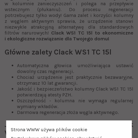
w kolumnie zanieczyszczeń i polega na przepływie
wstecznym (płukaniu). Do procesu regeneracji
potrzebujesz tylko wody! Gama zalet i korzyści kolumny
z węglem aktywnym sprawia, że urządzenie stanowi
niezwykle atrakcyjną alternatywę dla standardowych
filtrów narurowych!
Clack WS1 TC 15l to ekonomiczne
i ekologiczne rozwiązanie dla Twojego domu!
Główne zalety Clack WS1 TC 15l
Automatyczna głowica umożliwiająca ustawić
dowolny czas regeneracji.
Chociaż urządzenie jest praktycznie bezawaryjne,
otrzymasz 10 lat gwarancji.
Jakość i bezpieczeństwo kolumny Clack WS1 TC 15l
potwierdzają atesty PZH.
Oszczędność - kolumna nie wymaga regularnej
wymiany wkładów.
Darmowa regeneracja złoża węgla aktywnego.
Jak działa kolumna węglowa Clack
Strona WWW używa plików cookie
WS1 TC 15l?