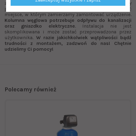
zazwyczaj w miejscu wejścia wody do budynku. Należy
pamiętać, aby przed zakupem kolumny przygotować
miejsce, w którym zamierzamy zamontować urządzenie.
Kolumna węglowa potrzebuje odpływu do kanalizacji
oraz gniazdko elektryczne
. Instalacja nie jest
skomplikowana i może zostać przeprowadzona przez
użytkownika.
W razie jakichkolwiek wątpliwości bądź
trudności z montażem, zadzwoń do nas! Chętnie
udzielimy Ci pomocy!
Polecamy również