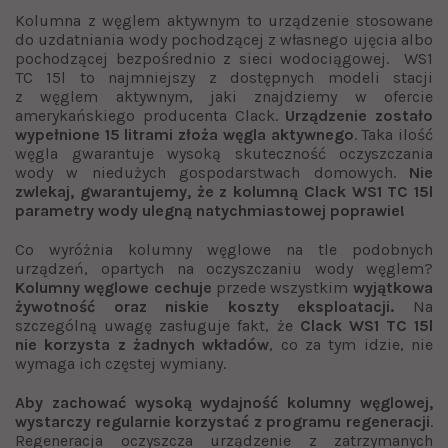
Kolumna z węglem aktywnym to urządzenie stosowane
do uzdatniania wody pochodzącej z własnego ujęcia albo
pochodzącej bezpośrednio z sieci wodociągowej. WS1
TC 15l to najmniejszy z dostępnych modeli stacji
z węglem aktywnym, jaki znajdziemy w ofercie
amerykańskiego producenta Clack.
Urządzenie zostało
wypełnione 15 litrami złoża węgla aktywnego
. Taka ilość
węgla gwarantuje wysoką skuteczność oczyszczania
wody w niedużych gospodarstwach domowych.
Nie
zwlekaj, gwarantujemy, że z kolumną Clack WS1 TC 15l
parametry wody ulegną natychmiastowej poprawie!
Co wyróżnia kolumny węglowe na tle podobnych
urządzeń, opartych na oczyszczaniu wody węglem?
Kolumny węglowe cechuje
przede wszystkim
wyjątkowa
żywotność oraz niskie koszty eksploatacji.
Na
szczególną uwagę zasługuje fakt, że
Clack WS1 TC 15l
nie korzysta z żadnych wkładów
, co za tym idzie, nie
wymaga ich częstej wymiany.
Aby zachować wysoką wydajność kolumny węglowej,
wystarczy regularnie korzystać z programu regeneracji
.
Regeneracja oczyszcza urządzenie z zatrzymanych